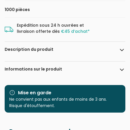
1000 pièces
Expédition sous 24 h ouvrées et
livraison offerte dès
€45 d’achat*
Description du produit
Romi Lerda
Informations sur le produit
Marque
Magnolia
Mise en garde
Catégorie
Ne convient pas aux enfants de moins de 3 ans.
Puzzles - Hommes et
Femmes
Risque d'étouffement.
Age
Puzzle pour Adultes (500 à
48.000 pièces)