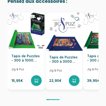
Pensez aux accessoires :
Provenance
Puzzles fabriqués en France
EAN
8699375066722
Nombre de pièces
1000 pièces
Dimensions
68 x 48 cm
Tapis de Puzzles
Tapis de P
Tapis de Puzzles
- 300 à 1000
- 300 à 6
- 300 à 3000
pièces
pièces
Pièces
Jig & Puz
Jig & Puz
Jig & Puz
15,95€
22,95€
39,95€