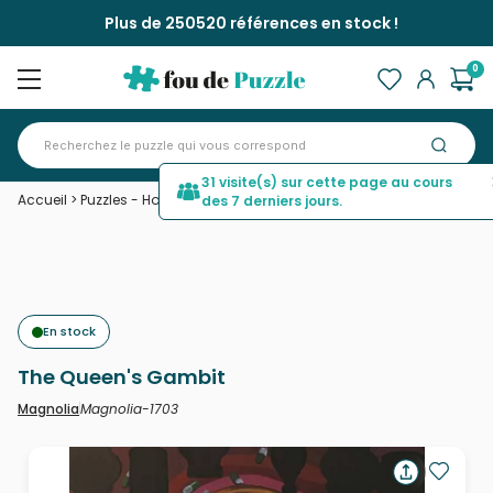
Plus de 250520 références en stock !
0
31 visite(s) sur cette page au cours
Accueil
>
Puzzles - Hommes et Femmes
>
The Queen's Gambit
des 7 derniers jours.
En stock
The Queen's Gambit
Magnolia-1703
Magnolia