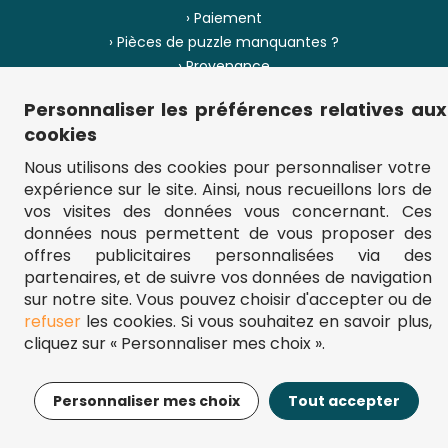
› Paiement
› Pièces de puzzle manquantes ?
› Provenance
Personnaliser les préférences relatives aux
› Plan du site
cookies
Nous utilisons des cookies pour personnaliser votre
expérience sur le site. Ainsi, nous recueillons lors de
** Frais d'envoi = 6,95 € (France) / gratuit à partir de 45 €.
vos visites des données vous concernant. Ces
fou-de-puzzle.com : le site référence pour acheter des puzzles de
données nous permettent de vous proposer des
qualité à bon prix.
© Fou-de-puzzle.com 2011 - 2026
offres publicitaires personnalisées via des
partenaires, et de suivre vos données de navigation
sur notre site. Vous pouvez choisir d'accepter ou de
refuser
les cookies. Si vous souhaitez en savoir plus,
cliquez sur « Personnaliser mes choix ».
17,95€
Ajouter au panier
Personnaliser mes choix
Tout accepter