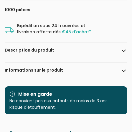
1000 pièces
Expédition sous 24 h ouvrées et
livraison offerte dès
€45 d’achat*
Description du produit
Özgür Gücüyener
Informations sur le produit
Marque
Magnolia
Mise en garde
Catégorie
Ne convient pas aux enfants de moins de 3 ans.
Puzzles - Déco et Objets
Risque d'étouffement.
Age
Puzzle pour Adultes (500 à
48.000 pièces)