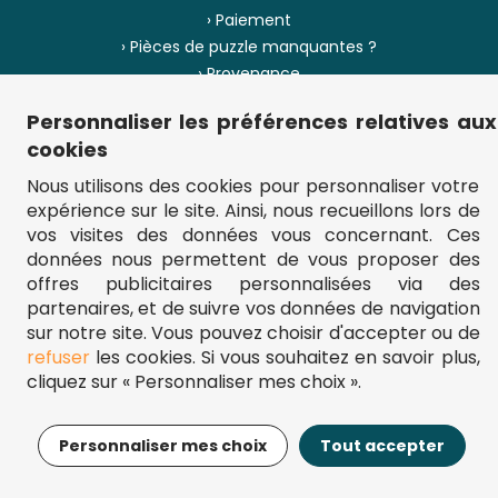
› Paiement
› Pièces de puzzle manquantes ?
› Provenance
Personnaliser les préférences relatives aux
› Plan du site
cookies
Nous utilisons des cookies pour personnaliser votre
expérience sur le site. Ainsi, nous recueillons lors de
** Frais d'envoi = 6,95 € (France) / gratuit à partir de 45 €.
vos visites des données vous concernant. Ces
fou-de-puzzle.com : le site référence pour acheter des puzzles de
données nous permettent de vous proposer des
qualité à bon prix.
© Fou-de-puzzle.com 2011 - 2026
offres publicitaires personnalisées via des
partenaires, et de suivre vos données de navigation
sur notre site. Vous pouvez choisir d'accepter ou de
refuser
les cookies. Si vous souhaitez en savoir plus,
cliquez sur « Personnaliser mes choix ».
17,95€
Ajouter au panier
Personnaliser mes choix
Tout accepter