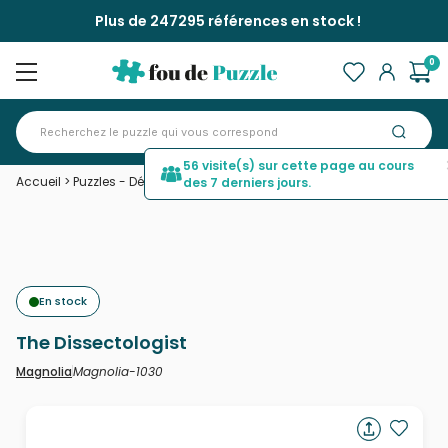
Plus de 247295 références en stock !
0
56 visite(s) sur cette page au cours
Accueil
>
Puzzles - Déco et Objets
>
The Dissectologist
des 7 derniers jours.
En stock
The Dissectologist
Magnolia-1030
Magnolia