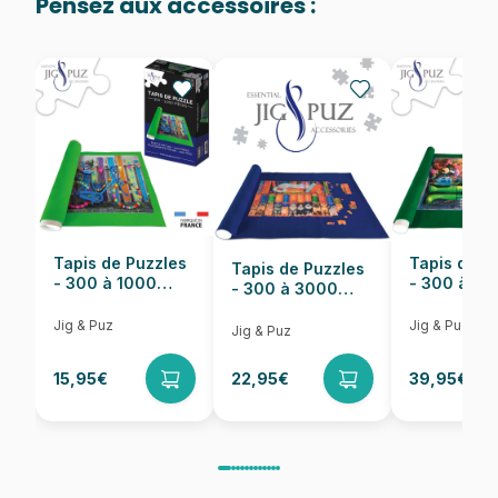
Pensez aux accessoires :
Provenance
Puzzles fabriqués en France
EAN
8699375067408
Nombre de pièces
1000 pièces
Dimensions
68 x 48 cm
Tapis de Puzzles
Tapis de P
Tapis de Puzzles
- 300 à 1000
- 300 à 6
- 300 à 3000
pièces
pièces
Pièces
Jig & Puz
Jig & Puz
Jig & Puz
15,95€
22,95€
39,95€