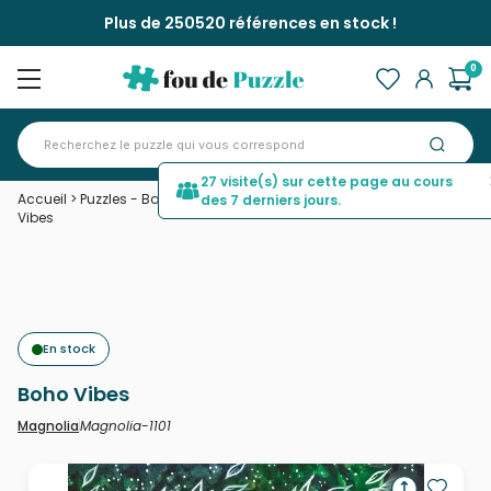
Plus de 250520 références en stock !
0
27 visite(s) sur cette page au cours
Accueil
>
Puzzles - Bandes Dessinées et Dessins Animés
>
Boho
des 7 derniers jours.
Vibes
En stock
Boho Vibes
Magnolia-1101
Magnolia