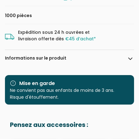
1000 pièces
Expédition sous 24 h ouvrées et
livraison offerte dès
€45 d’achat*
Informations sur le produit
Marque
Magnolia
Mise en garde
Catégorie
Ne convient pas aux enfants de moins de 3 ans.
Puzzles - Bandes Dessinées
et Dessins Animés
Risque d'étouffement.
Age
Puzzle pour Adultes (500 à
48.000 pièces)
Pensez aux accessoires :
Provenance
Puzzles fabriqués en France