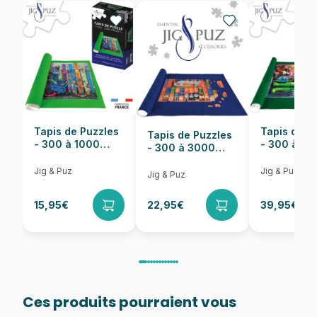
EAN
8684595060131
Nombre de pièces
1000 pièces
Dimensions
68 x 48 cm
Tapis de Puzzles
Tapis de P
Tapis de Puzzles
- 300 à 1000
- 300 à 6
- 300 à 3000
pièces
pièces
Pièces
Jig & Puz
Jig & Puz
Jig & Puz
15,95€
22,95€
39,95€
Ces produits pourraient vous