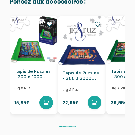
Pensez aux accessoires :
Provenance
Puzzles fabriqués en France
EAN
8699375068757
Nombre de pièces
1000 pièces
Dimensions
68 x 48 cm
Tapis de Puzzles
Tapis de P
Tapis de Puzzles
- 300 à 1000
- 300 à 6
- 300 à 3000
pièces
pièces
Pièces
Jig & Puz
Jig & Puz
Jig & Puz
15,95€
22,95€
39,95€