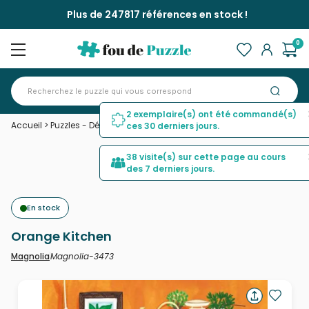
Plus de 247817 références en stock !
0
2 exemplaire(s) ont été commandé(s)
Accueil
>
Puzzles - Déco et Objets
>
Orange Kitchen
ces 30 derniers jours.
38 visite(s) sur cette page au cours
des 7 derniers jours.
En stock
Orange Kitchen
Magnolia-3473
Magnolia