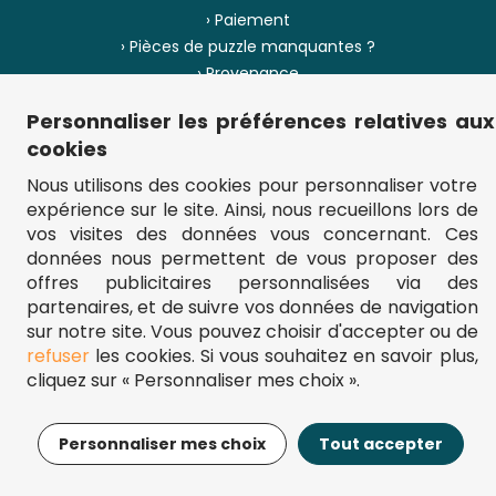
› Paiement
› Pièces de puzzle manquantes ?
› Provenance
Personnaliser les préférences relatives aux
› Plan du site
cookies
Nous utilisons des cookies pour personnaliser votre
expérience sur le site. Ainsi, nous recueillons lors de
** Frais d'envoi = 6,95 € (France) / gratuit à partir de 45 €.
vos visites des données vous concernant. Ces
fou-de-puzzle.com : le site référence pour acheter des puzzles de
données nous permettent de vous proposer des
qualité à bon prix.
© Fou-de-puzzle.com 2011 - 2026
offres publicitaires personnalisées via des
partenaires, et de suivre vos données de navigation
sur notre site. Vous pouvez choisir d'accepter ou de
refuser
les cookies. Si vous souhaitez en savoir plus,
cliquez sur « Personnaliser mes choix ».
17,95€
Ajouter au panier
Personnaliser mes choix
Tout accepter