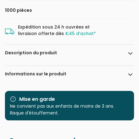
1000 pièces
Expédition sous 24 h ouvrées et
livraison offerte dès
€45 d’achat*
Description du produit
Olivia Gibbs
Informations sur le produit
Marque
Magnolia
Mise en garde
Catégorie
Ne convient pas aux enfants de moins de 3 ans.
Puzzles - Déco et Objets
Risque d'étouffement.
Age
Puzzle pour Adultes (500 à
48.000 pièces)