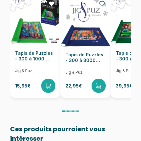
Nombre de pièces
1000 pièces
Dimensions
68 x 48 cm
Tapis de Puzzles
Tapis de P
Tapis de Puzzles
- 300 à 1000
- 300 à 6
- 300 à 3000
pièces
pièces
Pièces
Jig & Puz
Jig & Puz
Jig & Puz
15,95€
22,95€
39,95€
Ces produits pourraient vous
intéresser