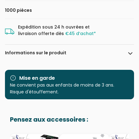
1000 pièces
Expédition sous 24 h ouvrées et
livraison offerte dès
€45 d’achat*
Informations sur le produit
Marque
Magnolia
Mise en garde
Catégorie
Ne convient pas aux enfants de moins de 3 ans.
Puzzles - Déco et Objets
Risque d'étouffement.
Age
Puzzle pour Adultes (500 à
48.000 pièces)
Pensez aux accessoires :
Provenance
Puzzles fabriqués en France
EAN
8684595060216