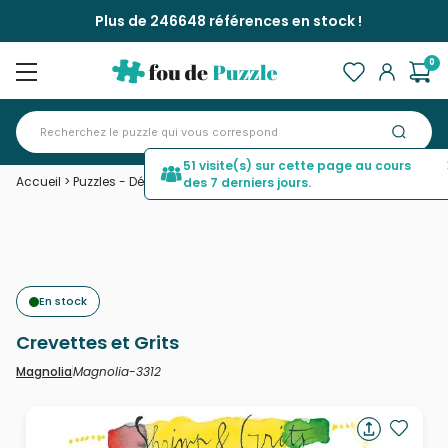
Plus de 246648 références en stock !
0
51 visite(s) sur cette page au cours
Accueil
>
Puzzles - Déco et Objets
>
Crevettes et Grits
des 7 derniers jours.
En stock
Crevettes et Grits
Magnolia-3312
Magnolia