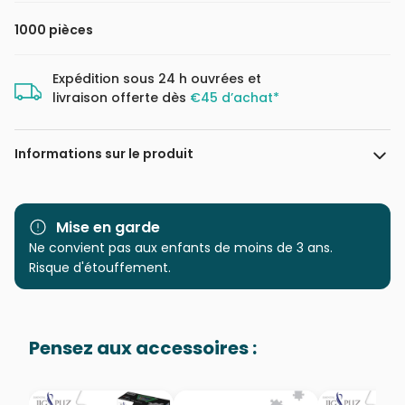
1000 pièces
Expédition sous 24 h ouvrées et
livraison offerte dès
€45 d’achat*
Informations sur le produit
Marque
Magnolia
Mise en garde
Catégorie
Ne convient pas aux enfants de moins de 3 ans.
Puzzles - Art
Risque d'étouffement.
Age
Puzzle pour Adultes (500 à
48.000 pièces)
Pensez aux accessoires :
Provenance
Puzzles fabriqués en France
EAN
8699375066159