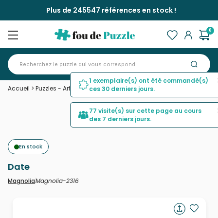
Plus de 245547 références en stock !
0
1 exemplaire(s) ont été commandé(s)
Accueil
>
Puzzles - Art
>
Date
ces 30 derniers jours.
77 visite(s) sur cette page au cours
des 7 derniers jours.
En stock
Date
Magnolia-2316
Magnolia