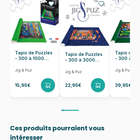
Nombre de pièces
1000 pièces
Dimensions
68 x 48 cm
Tapis de Puzzles
Tapis de P
Tapis de Puzzles
- 300 à 1000
- 300 à 6
- 300 à 3000
pièces
pièces
Pièces
Jig & Puz
Jig & Puz
Jig & Puz
15,95€
22,95€
39,95€
Ces produits pourraient vous
intéresser