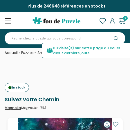
Plus de 246648 références en stock !
0
60 visite(s) sur cette page au cours
Accueil
>
Puzzles - Animaux en BD et dessins
>
Suivez votre Chemin
des 7 derniers jours.
En stock
Suivez votre Chemin
Magnolia-1103
Magnolia