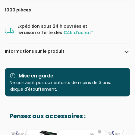
1000 pièces
Expédition sous 24 h ouvrées et
livraison offerte dès
€45 d’achat*
Informations sur le produit
Marque
Magnolia
Mise en garde
Catégorie
Ne convient pas aux enfants de moins de 3 ans.
Puzzles - Animaux en BD et
dessins
Risque d'étouffement.
Age
Puzzle pour Adultes (500 à
48.000 pièces)
Pensez aux accessoires :
Provenance
Puzzles fabriqués en France