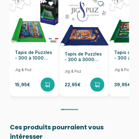
EAN
8684595060155
Nombre de pièces
1000 pièces
Dimensions
68 x 48 cm
Tapis de Puzzles
Tapis de P
Tapis de Puzzles
- 300 à 1000
- 300 à 6
- 300 à 3000
pièces
pièces
Pièces
Jig & Puz
Jig & Puz
Jig & Puz
15,95€
22,95€
39,95€
Ces produits pourraient vous
intéresser