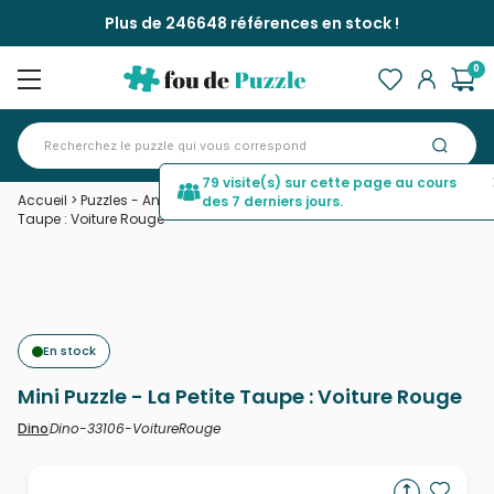
Plus de 246648 références en stock !
0
79 visite(s) sur cette page au cours
Accueil
>
Puzzles - Animaux en BD et dessins
>
Mini Puzzle - La Petite
des 7 derniers jours.
Taupe : Voiture Rouge
En stock
Mini Puzzle - La Petite Taupe : Voiture Rouge
Dino-33106-VoitureRouge
Dino