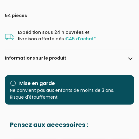
54 pièces
Expédition sous 24 h ouvrées et
livraison offerte dès
€45 d’achat*
Informations sur le produit
Marque
Dino
Mise en garde
Catégorie
Ne convient pas aux enfants de moins de 3 ans.
Puzzles - Animaux en BD et
dessins
Risque d'étouffement.
Age
à partir de 6 ans (50 à 100
pièces)
Pensez aux accessoires :
Provenance
Puzzles fabriqués en France