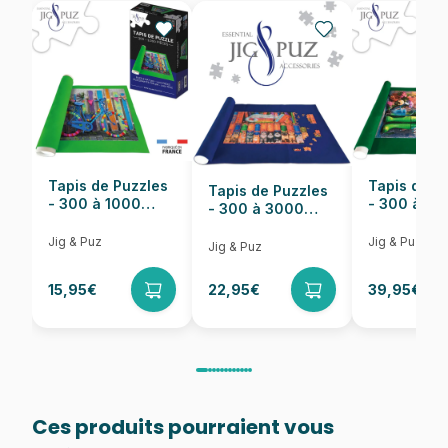
EAN
Nombre de pièces
54 pièces
Dimensions
13 x 19 cm
Tapis de Puzzles
Tapis de P
Tapis de Puzzles
- 300 à 1000
- 300 à 6
- 300 à 3000
pièces
pièces
Pièces
Jig & Puz
Jig & Puz
Jig & Puz
15,95€
22,95€
39,95€
Ces produits pourraient vous