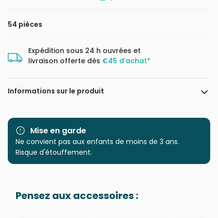
54 pièces
Expédition sous 24 h ouvrées et
livraison offerte dès
€45 d’achat*
Informations sur le produit
Marque
Dino
Mise en garde
Catégorie
Ne convient pas aux enfants de moins de 3 ans.
Puzzles - Princes et
Princesses
Risque d'étouffement.
Age
à partir de 6 ans (50 à 100
pièces)
Pensez aux accessoires :
Provenance
Puzzles fabriqués en France