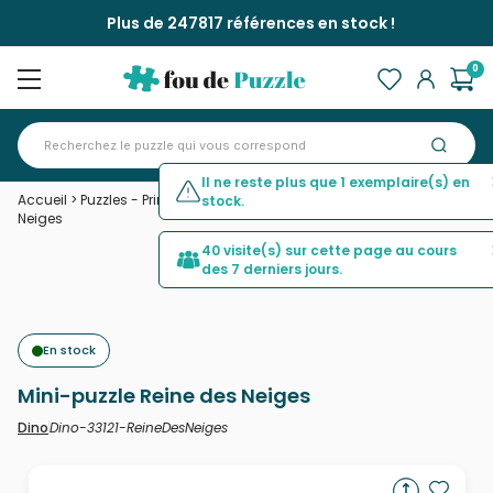
Plus de 247817 références en stock !
0
Il ne reste plus que 1 exemplaire(s) en
Accueil
>
Puzzles - Princes et Princesses
>
Mini-puzzle Reine des
stock.
Neiges
40 visite(s) sur cette page au cours
des 7 derniers jours.
En stock
Mini-puzzle Reine des Neiges
Dino-33121-ReineDesNeiges
Dino