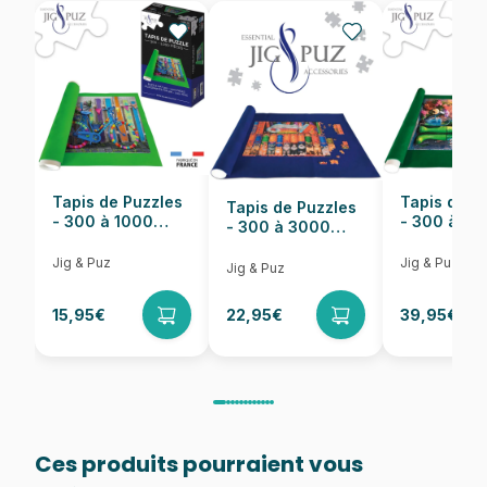
EAN
Nombre de pièces
54 pièces
Dimensions
20 x 13 cm
Tapis de Puzzles
Tapis de P
Tapis de Puzzles
- 300 à 1000
- 300 à 6
- 300 à 3000
pièces
pièces
Pièces
Jig & Puz
Jig & Puz
Jig & Puz
15,95€
22,95€
39,95€
Ces produits pourraient vous