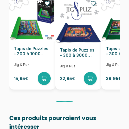
Nombre de pièces
54 pièces
Dimensions
20 x 13 cm
Tapis de Puzzles
Tapis de P
Tapis de Puzzles
- 300 à 1000
- 300 à 6
- 300 à 3000
pièces
pièces
Pièces
Jig & Puz
Jig & Puz
Jig & Puz
15,95€
22,95€
39,95€
Ces produits pourraient vous
intéresser