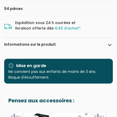
54 pièces
Expédition sous 24 h ouvrées et
livraison offerte dès
€45 d’achat*
Informations sur le produit
Marque
Dino
Mise en garde
Catégorie
Ne convient pas aux enfants de moins de 3 ans.
Puzzles - Animaux sauvages
Risque d'étouffement.
Age
à partir de 6 ans (50 à 100
pièces)
Pensez aux accessoires :
Provenance
Puzzles fabriqués en France
EAN
8590878331228