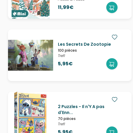
11,99€
Les Secrets De Zootopie
100 pièces
Trefl
5,95€
2 Puzzles - Il n'Y A pas
d'Enn...
70 pièces
Trefl
5,95€