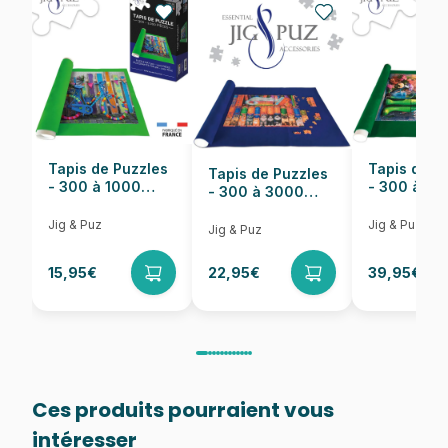
Nombre de pièces
100 pièces
Dimensions
48 x 33 cm
Tapis de Puzzles
Tapis de P
Tapis de Puzzles
- 300 à 1000
- 300 à 6
- 300 à 3000
pièces
pièces
Pièces
Jig & Puz
Jig & Puz
Jig & Puz
15,95€
22,95€
39,95€
Ces produits pourraient vous
intéresser