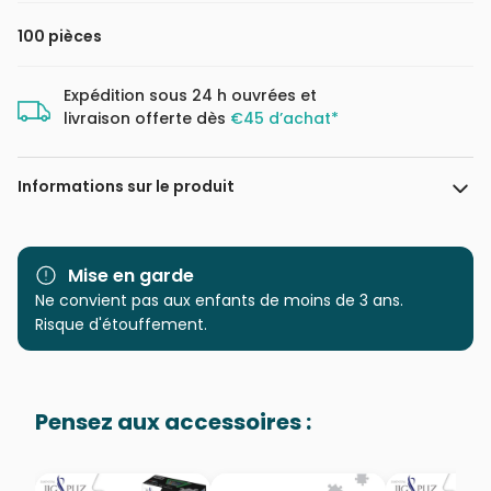
100 pièces
Expédition sous 24 h ouvrées et
livraison offerte dès
€45 d’achat*
Informations sur le produit
Marque
Cobble Hill
Mise en garde
Catégorie
Ne convient pas aux enfants de moins de 3 ans.
Puzzles - Chats
Risque d'étouffement.
Age
à partir de 6 ans (50 à 100
pièces)
Pensez aux accessoires :
Provenance
Puzzles fabriqués en France
EAN
625012460095