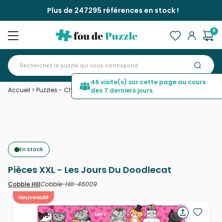
Plus de 247295 références en stock !
0
46 visite(s) sur cette page au cours
Accueil
>
Puzzles - Chats
>
Pièces XXL - Les Jours Du Doodlecat
des 7 derniers jours.
En stock
Pièces XXL - Les Jours Du Doodlecat
Cobble-Hill-46009
Cobble Hill
Nouveauté