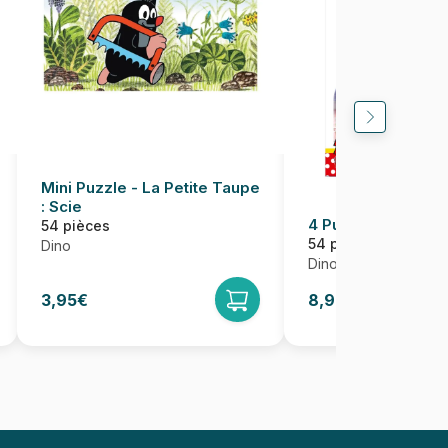
Mini Puzzle - La Petite Taupe
: Scie
4 Puzzles - Minnie
54 pièces
54 pièces
Dino
Dino
3,95€
8,95€