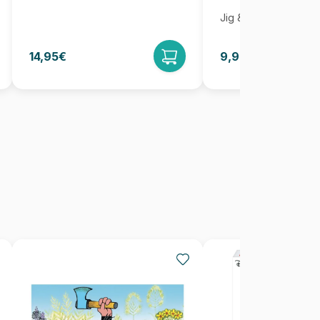
Jig & Puz
14,95€
9,95€