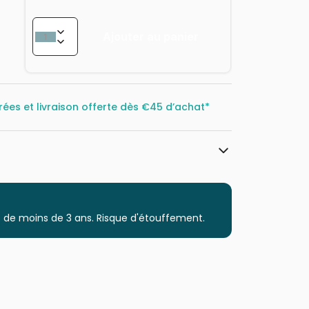
Ajouter au panier
rées et livraison offerte dès
€45 d’achat*
Dino
Puzzles - Chats
 de moins de 3 ans. Risque d'étouffement.
à partir de 6 ans (50 à 100 pièces)
Puzzles fabriqués en France
54 pièces