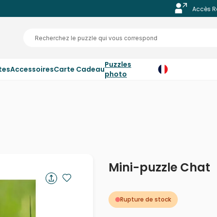
Accès R
Puzzles
tes
Accessoires
Carte Cadeau
photo
Mini-puzzle Chat
Rupture de stock