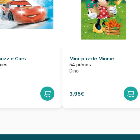
puzzle Cars
Mini-puzzle Minnie
èces
54 pièces
Dino
€
3,95€