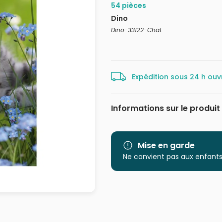
54 pièces
Dino
Dino-33122-Chat
Expédition sous 24 h ouv
Informations sur le produit
Marque
Catégorie
Mise en garde
Ne convient pas aux enfants
Age
Provenance
EAN
Nombre de pièces