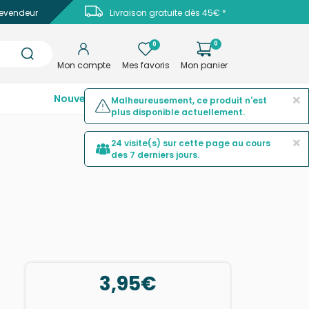
evendeur
Livraison gratuite dès 45€ *
0
0
Mon compte
Mes favoris
Mon panier
×
Nouveautés
Top ventes
Promotions
Malheureusement, ce produit n'est
plus disponible actuellement.
×
24 visite(s) sur cette page au cours
des 7 derniers jours.
×
6 exemplaire(s) ont été commandé(s)
ces 30 derniers jours.
3,95€