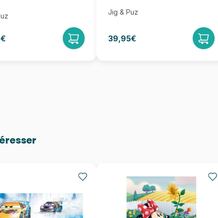
Jig & Puz
Puz
5€
39,95€
téresser