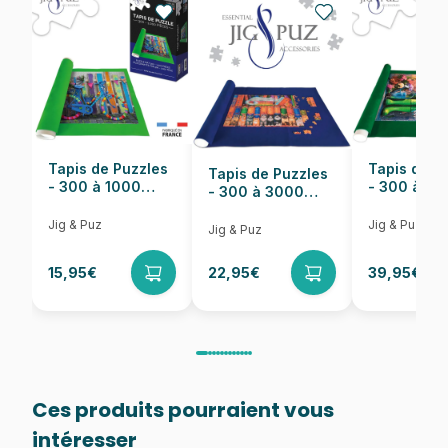
Nombre de pièces
54 pièces
Dimensions
20 x 13 cm
Tapis de Puzzles
Tapis de P
Tapis de Puzzles
- 300 à 1000
- 300 à 6
- 300 à 3000
pièces
pièces
Pièces
Jig & Puz
Jig & Puz
Jig & Puz
15,95€
22,95€
39,95€
Ces produits pourraient vous
intéresser