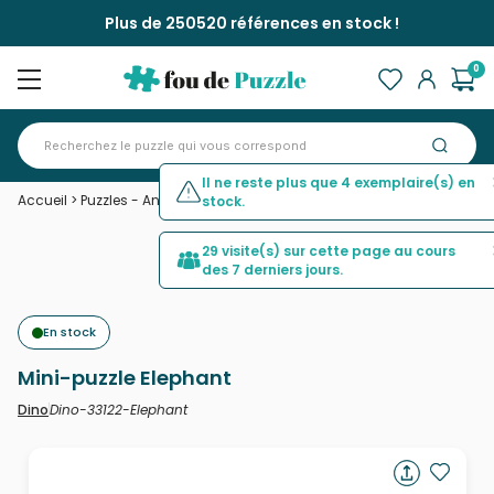
Plus de 250520 références en stock !
0
Il ne reste plus que 4 exemplaire(s) en
Accueil
>
Puzzles - Animaux sauvages
>
Mini-puzzle Elephant
stock.
29 visite(s) sur cette page au cours
des 7 derniers jours.
En stock
Mini-puzzle Elephant
Dino-33122-Elephant
Dino