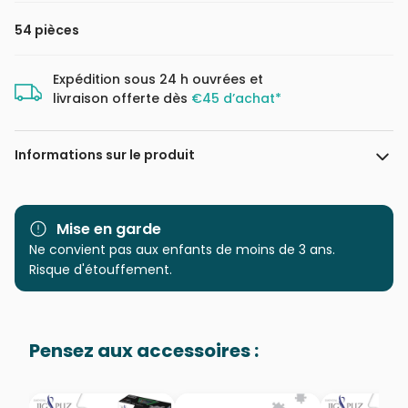
54 pièces
Expédition sous 24 h ouvrées et
livraison offerte dès
€45 d’achat*
Informations sur le produit
Marque
Dino
Mise en garde
Catégorie
Ne convient pas aux enfants de moins de 3 ans.
Puzzles - Animaux sauvages
Risque d'étouffement.
Age
à partir de 6 ans (50 à 100
pièces)
Pensez aux accessoires :
Provenance
Puzzles fabriqués en France
EAN