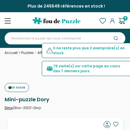
Plus de 246648 références en stock !
0
Il ne reste plus que 3 exemplaire(s) en
Accueil
>
Puzzles - Affiches, Cinéma, Publicité
>
Mini-puzzle Dory
stock.
76 visite(s) sur cette page au cours
des 7 derniers jours.
En stock
Mini-puzzle Dory
Dino-33121-Dory
Dino