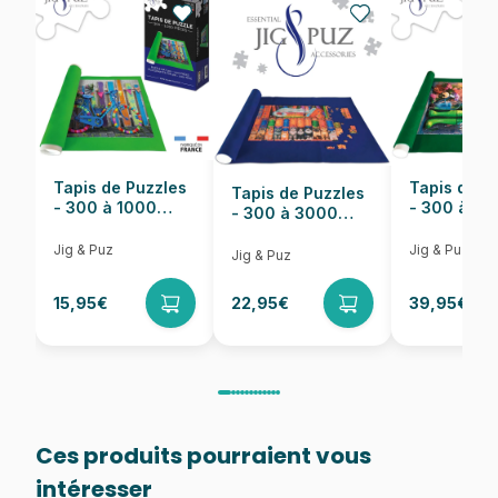
EAN
Nombre de pièces
54 pièces
Dimensions
20 x 13 cm
Tapis de Puzzles
Tapis de P
Tapis de Puzzles
- 300 à 1000
- 300 à 6
- 300 à 3000
pièces
pièces
Pièces
Jig & Puz
Jig & Puz
Jig & Puz
15,95€
22,95€
39,95€
Ces produits pourraient vous
intéresser