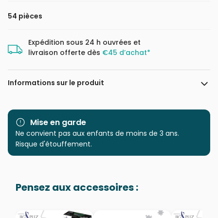
54 pièces
Expédition sous 24 h ouvrées et
livraison offerte dès
€45 d’achat*
Informations sur le produit
Marque
Dino
Mise en garde
Catégorie
Ne convient pas aux enfants de moins de 3 ans.
Puzzles - Affiches, Cinéma,
Publicité
Risque d'étouffement.
Age
à partir de 6 ans (50 à 100
pièces)
Pensez aux accessoires :
Provenance
Puzzles fabriqués en France