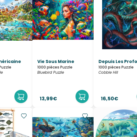
éricaine
Vie Sous Marine
Depuis Les Prof
Puzzle
1000 pièces Puzzle
1000 pièces Puzzle
le
Bluebird Puzzle
Cobble Hill
13,99€
16,50€