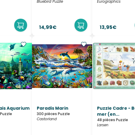
Bluebird Puzzle
Eurographics
14,99€
13,95€
ais Aquarium
Paradis Marin
Puzzle Cadre - 
 Puzzle
300 pièces Puzzle
mer (en...
Castorland
48 pièces Puzzle
Larsen