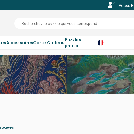
Accès R
Puzzles
tes
Accessoires
Carte Cadeau
photo
trouvés