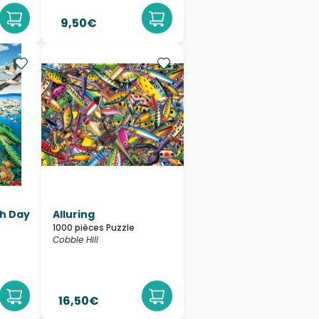
9,50€
th Day
Alluring
1000 pièces Puzzle
Cobble Hill
16,50€