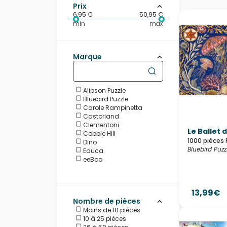
Prix
6,95 €
50,95 €
min
max
Marque
Alipson Puzzle
Bluebird Puzzle
Carole Rampinetta
Castorland
Clementoni
Le Ballet
Cobble Hill
1000 pièces 
Dino
Bluebird Puzz
Educa
eeBoo
Eurographics
Grafika
Heye
13,99€
HOP - House of Puzzles
Nombre de pièces
Interdruk
Moins de 10 pièces
La Loutre
10 à 25 pièces
Larsen