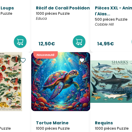
 Loups
Récif de Corail Poséidon
Pièces XXL - An
 Puzzle
1000 pièces Puzzle
l'Alas...
Educa
500 pièces Puzzle
Cobble Hill
12,50€
14,95€
Nouveauté
Tortue Marine
Requins
Puzzle
1000 pièces Puzzle
1000 pièces Puzzle