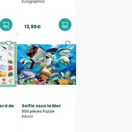
Eurographics
13,95€
Bord de
Selfie sous la Mer
500 pièces Puzzle
Educa