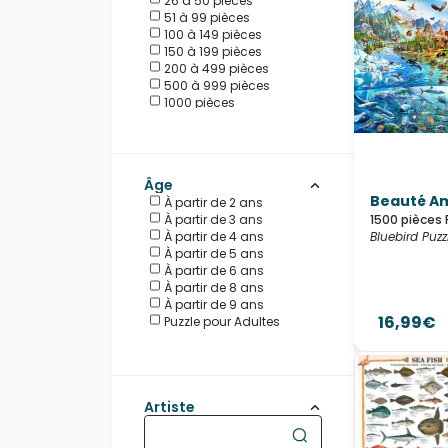
26 à 50 pièces
Magnolia
51 à 99 pièces
Master Pieces
100 à 149 pièces
Nathan
150 à 199 pièces
New York Puzzle
200 à 499 pièces
Company
500 à 999 pièces
Pieces & Peace
1000 pièces
Ravensburger
1500 pièces
Schmidt Spiele
2000 pièces
Sentosphère
3000 pièces
SunsOut
4000 pièces
Trefl
Âge
5000 pièces
Yazz
Beauté Am
À partir de 2 ans
À partir de 3 ans
1500 pièces 
À partir de 4 ans
Bluebird Puzz
À partir de 5 ans
À partir de 6 ans
À partir de 8 ans
À partir de 9 ans
16,99€
Puzzle pour Adultes
Artiste