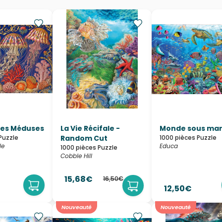
 des Méduses
La Vie Récifale -
Monde sous mar
Puzzle
Random Cut
1000 pièces Puzzle
le
Educa
1000 pièces Puzzle
Cobble Hill
15,68€
16,50€
12,50€
Nouveauté
Nouveauté