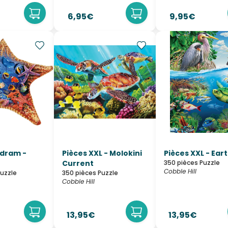
6,95€
9,95€
dram -
Pièces XXL - Molokini
Pièces XXL - Ear
Current
350 pièces Puzzle
Cobble Hill
Puzzle
350 pièces Puzzle
Cobble Hill
13,95€
13,95€