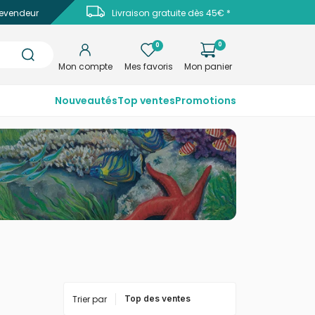
evendeur
Livraison gratuite dès 45€ *
0
0
Mon compte
Mes favoris
Mon panier
Nouveautés
Top ventes
Promotions
Trier par