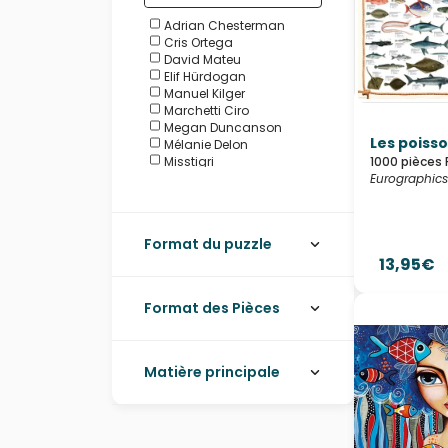
Adrian Chesterman
Cris Ortega
David Mateu
Elif Hürdogan
Manuel Kilger
Marchetti Ciro
Megan Duncanson
Les poiss
Mélanie Delon
Misstigri
1000 pièces 
Romi Lerda
Eurographics
Ruyer François
Sarah Gesek Studio
Steve Crisp
Format du puzzle
Wall Joséphine
13,95€
Format des Pièces
Matière principale