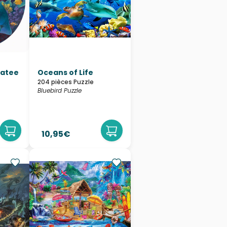
natee
Oceans of Life
204 pièces Puzzle
Bluebird Puzzle
10,95€