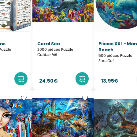
ons
Coral Sea
Pièces XXL - Ma
Puzzle
2000 pièces Puzzle
Beach
Cobble Hill
500 pièces Puzzle
SunsOut
24,50€
13,95€