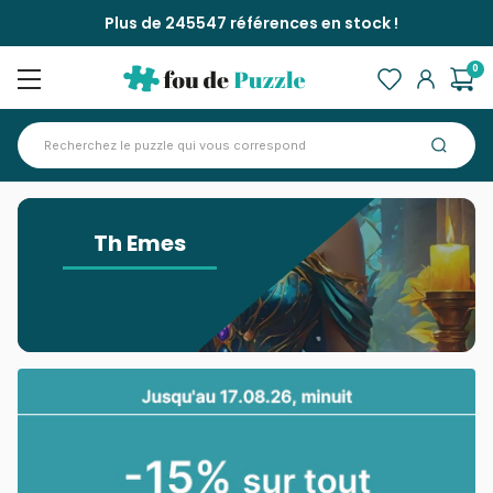
Plus de 245547 références en stock !
0
Accueil
>
Th Emes
Th Emes