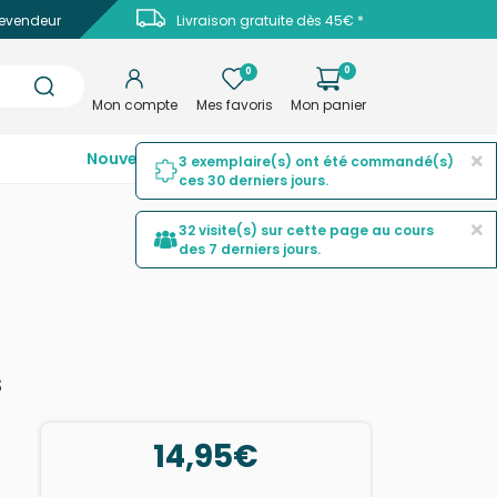
evendeur
Livraison gratuite dès 45€ *
0
0
Mon compte
Mes favoris
Mon panier
×
Nouveautés
Top ventes
Promotions
3 exemplaire(s) ont été commandé(s)
ces 30 derniers jours.
×
32 visite(s) sur cette page au cours
des 7 derniers jours.
s
14,95€