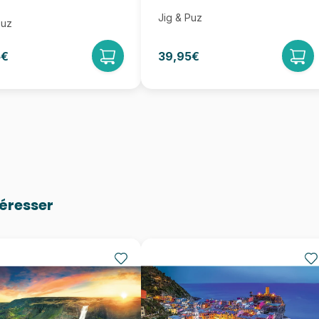
Jig & Puz
Puz
5€
39,95€
téresser