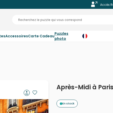
Accès R
Puzzles
tes
Accessoires
Carte Cadeau
photo
Après-Midi à Pari
En stock