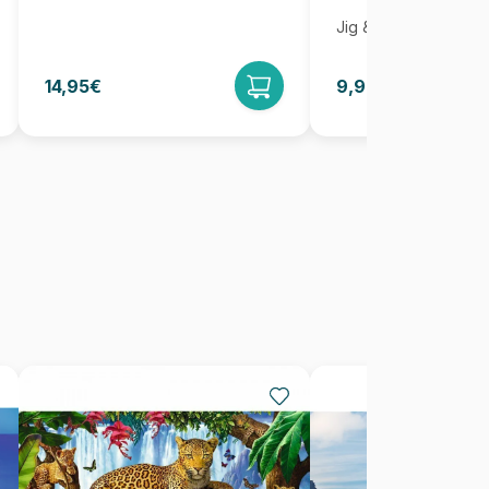
Jig & Puz
14,95€
9,95€