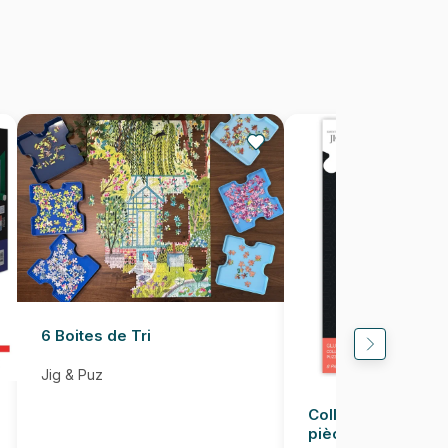
2000 pièces
96 x 68 cm
6 Boites de Tri
Jig & Puz
Colle pour Puzzle
pièces