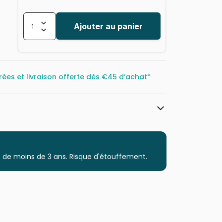
Ajouter au panier
rées et livraison offerte dès
€45 d’achat*
Trefl, le leader de l'Europe de l'Est
Puzzles - Villes et Villages
 de moins de 3 ans. Risque d'étouffement.
Puzzle pour Adultes (500 à 48.000
pièces)
Puzzles fabriqués en France
5900511271218