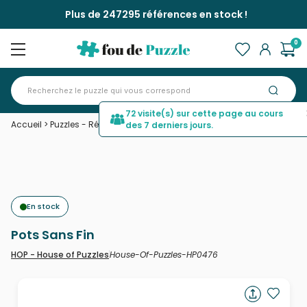
Plus de 247295 références en stock !
0
72 visite(s) sur cette page au cours
Accueil
>
Puzzles - Rétros et Nostalgie
>
Pots Sans Fin
des 7 derniers jours.
En stock
Pots Sans Fin
House-Of-Puzzles-HP0476
HOP - House of Puzzles