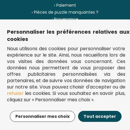
› Paiement
› Pièces de puzzle manquantes ?
› Provenance
Personnaliser les préférences relatives aux
› Plan du site
cookies
Nous utilisons des cookies pour personnaliser votre
expérience sur le site. Ainsi, nous recueillons lors de
** Frais d'envoi = 6,95 € (France) / gratuit à partir de 45 €.
vos visites des données vous concernant. Ces
fou-de-puzzle.com : le site référence pour acheter des puzzles de
données nous permettent de vous proposer des
qualité à bon prix.
© Fou-de-puzzle.com 2011 - 2026
offres publicitaires personnalisées via des
partenaires, et de suivre vos données de navigation
sur notre site. Vous pouvez choisir d'accepter ou de
refuser
les cookies. Si vous souhaitez en savoir plus,
cliquez sur « Personnaliser mes choix ».
14,95€
Ajouter au panier
Personnaliser mes choix
Tout accepter