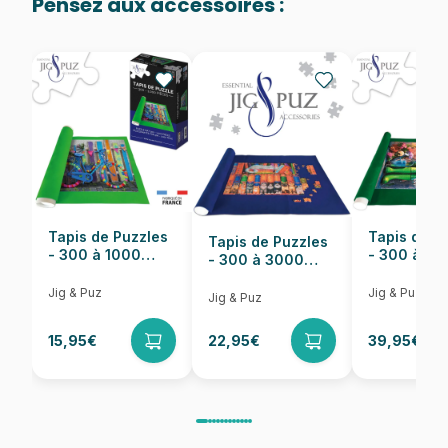
Pensez aux accessoires :
Provenance
Puzzles fabriqués en France
EAN
5060002004678
Nombre de pièces
1000 pièces
Dimensions
69 x 48 cm
Tapis de Puzzles
Tapis de P
Tapis de Puzzles
- 300 à 1000
- 300 à 6
- 300 à 3000
pièces
pièces
Pièces
Jig & Puz
Jig & Puz
Jig & Puz
15,95€
22,95€
39,95€