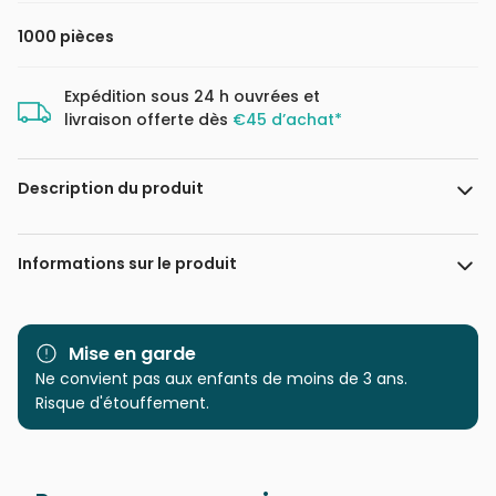
1000 pièces
Expédition sous 24 h ouvrées et
livraison offerte dès
€45 d’achat*
Description du produit
Tracy Hall
Informations sur le produit
Marque
HOP - House of Puzzles
Mise en garde
Catégorie
Ne convient pas aux enfants de moins de 3 ans.
Puzzles - Rétros et Nostalgie
Risque d'étouffement.
Age
Puzzle pour Adultes (500 à
48.000 pièces)