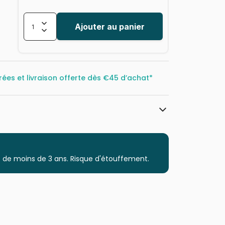
Ajouter au panier
rées et livraison offerte dès
€45 d’achat*
Dino
Puzzles - Forêts, Fleurs et Jardins
 de moins de 3 ans. Risque d'étouffement.
à partir de 5 ans (31 à 49 pièces)
Puzzles fabriqués en France
8590878381681
48 pièces