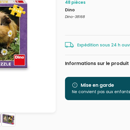
48 pièces
Dino
Dino-38168
Expédition sous 24 h ouv
Informations sur le produit
Marque
Catégorie
Mise en garde
Ne convient pas aux enfants
Age
Provenance
EAN
Nombre de pièces