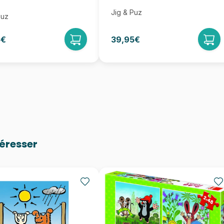
Jig & Puz
Puz
5€
39,95€
téresser