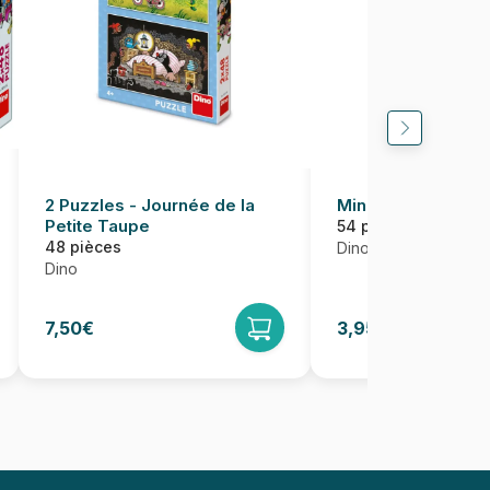
2 Puzzles - Journée de la
Mini-puzzle Cheva
Petite Taupe
54 pièces
48 pièces
Dino
Dino
7,50€
3,95€