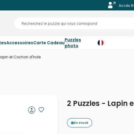
Accès R
Puzzles
tes
Accessoires
Carte Cadeau
photo
 Lapin et Cochon d'Inde
2 Puzzles - Lapin 
En stock