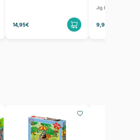
Jig & Puz
14,95€
9,95€