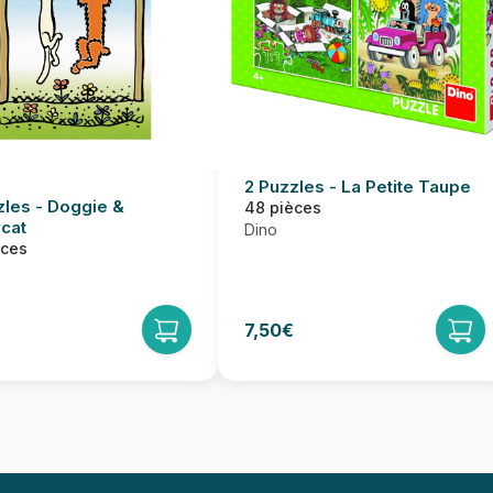
2 Puzzles - La Petite Taupe
zles - Doggie &
48 pièces
cat
Dino
èces
7,50€