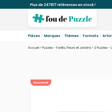
Plus de 247817 références en stock !
Pièces
Marques
Thèmes
Formats
Artis
Accueil
>
Puzzles - Forêts, Fleurs et Jardins
>
2 Puzzles -
Nouveauté