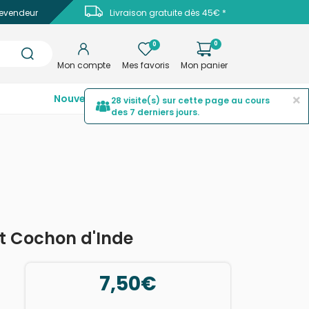
evendeur
Livraison gratuite dès 45€ *
0
0
Mon compte
Mes favoris
Mon panier
×
Nouveautés
Top ventes
Promotions
28 visite(s) sur cette page au cours
des 7 derniers jours.
et Cochon d'Inde
7,50€