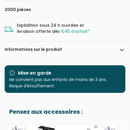
2000 pièces
Expédition sous 24 h ouvrées et
livraison offerte dès
€45 d’achat*
Informations sur le produit
Marque
Trefl, le leader de l'Europe de
l'Est
Mise en garde
Ne convient pas aux enfants de moins de 3 ans.
Catégorie
Puzzles - Villes et Villages
Risque d'étouffement.
Age
Puzzle pour Adultes (500 à
48.000 pièces)
Pensez aux accessoires :
Provenance
Puzzles fabriqués en France