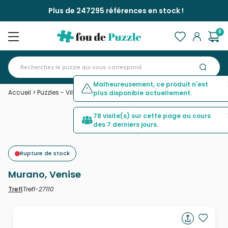
Plus de 247295 références en stock !
0
Malheureusement, ce produit n'est
Accueil
>
Puzzles - Villes et Villages
>
Murano, Venise
plus disponible actuellement.
78 visite(s) sur cette page au cours
des 7 derniers jours.
Rupture de stock
Murano, Venise
Trefl-27110
Trefl