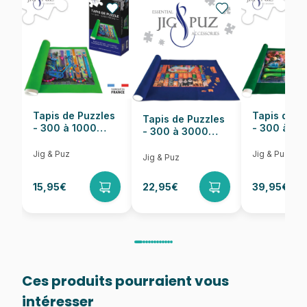
EAN
5900511271102
Nombre de pièces
2000 pièces
Dimensions
96 x 68 cm
Tapis de Puzzles
Tapis de P
Tapis de Puzzles
- 300 à 1000
- 300 à 6
- 300 à 3000
pièces
pièces
Pièces
Jig & Puz
Jig & Puz
Jig & Puz
15,95€
22,95€
39,95€
Ces produits pourraient vous
intéresser