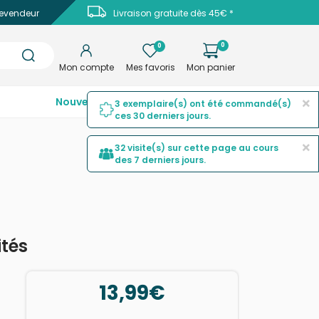
evendeur
Livraison gratuite dès 45€ *
0
0
Mon compte
Mes favoris
Mon panier
×
Nouveautés
Top ventes
Promotions
3 exemplaire(s) ont été commandé(s)
ces 30 derniers jours.
×
32 visite(s) sur cette page au cours
des 7 derniers jours.
ités
13,99€