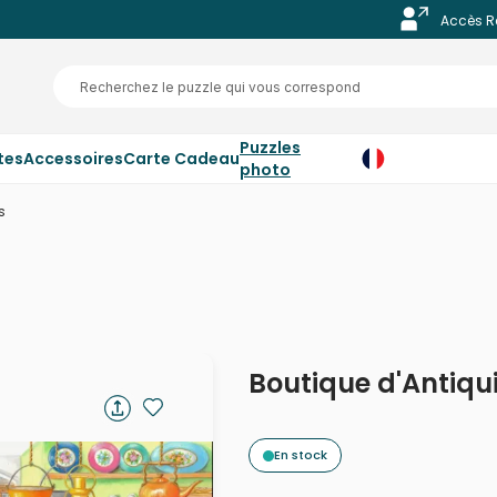
Accès R
Puzzles
tes
Accessoires
Carte Cadeau
photo
s
Boutique d'Antiqu
En stock