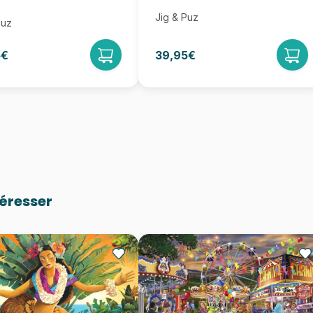
Jig & Puz
Puz
5€
39,95€
téresser