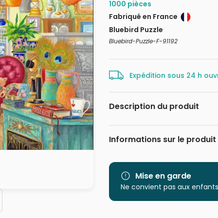
1000 pièces
Fabriqué en France
Bluebird Puzzle
Bluebird-Puzzle-F-91192
Expédition sous 24 h ouv
Description du produit
Claire Comerford / IBD Licensin
Informations sur le produit
Marque
Catégorie
Mise en garde
Ne convient pas aux enfants
Age