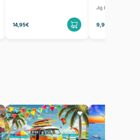
Jig & Puz
14,95€
9,95€