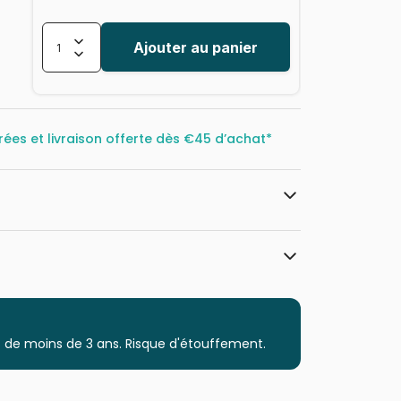
Ajouter au panier
rées et livraison offerte dès
€45 d’achat*
g UK
Bluebird Puzzle
Puzzles - Déco et Objets
 de moins de 3 ans. Risque d'étouffement.
Puzzle pour Adultes (500 à 48.000
pièces)