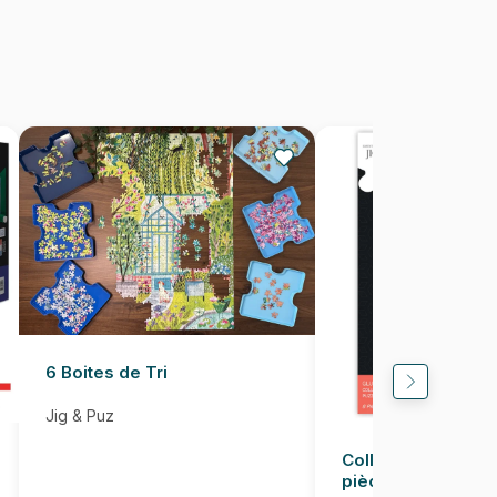
Fabriqué en France
3663384911927
1000 pièces
69 x 48 cm
6 Boites de Tri
Jig & Puz
Colle pour Puzzle
pièces