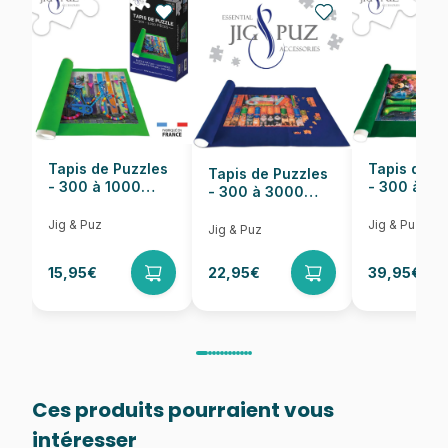
EAN
8005125355426
Nombre de pièces
500 pièces
Dimensions
49 x 36 cm
Tapis de Puzzles
Tapis de P
Tapis de Puzzles
- 300 à 1000
- 300 à 6
- 300 à 3000
pièces
pièces
Pièces
Jig & Puz
Jig & Puz
Jig & Puz
15,95€
22,95€
39,95€
Ces produits pourraient vous
intéresser