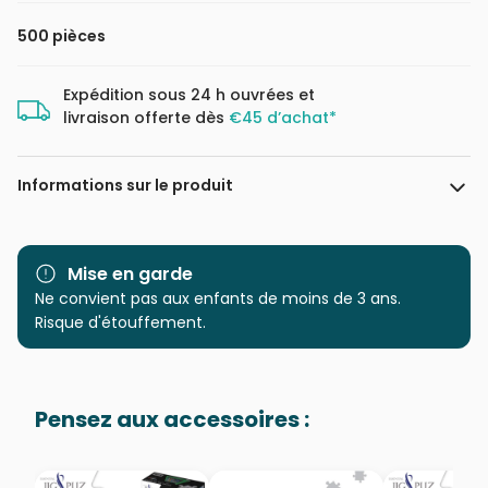
500 pièces
Expédition sous 24 h ouvrées et
livraison offerte dès
€45 d’achat*
Informations sur le produit
Marque
Clementoni, le Puzzle
européen Made in Italie
Mise en garde
Ne convient pas aux enfants de moins de 3 ans.
Catégorie
Puzzles - Villes et Villages
Risque d'étouffement.
Age
Puzzle pour Adultes (500 à
48.000 pièces)
Pensez aux accessoires :
Provenance
Puzzles fabriqués en France