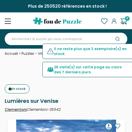
Plus de 250520 références en stock !
0
Il ne reste plus que 3 exemplaire(s) en
Accueil
>
Puzzles - Villes et Villages
>
Lumières sur Venise
stock.
26 visite(s) sur cette page au cours
des 7 derniers jours.
En stock
Lumières sur Venise
Clementoni-35542
Clementoni