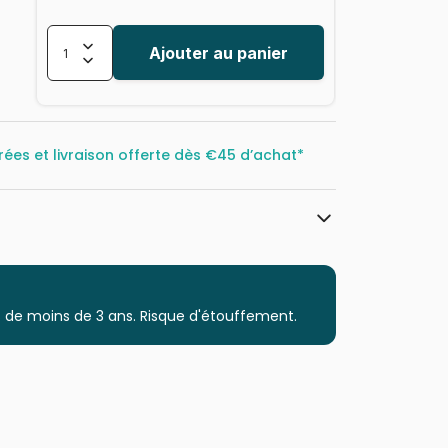
Ajouter au panier
rées et livraison offerte dès
€45 d’achat*
Clementoni, le Puzzle européen Made
in Italie
Puzzles - Villes et Villages
 de moins de 3 ans. Risque d'étouffement.
Puzzle pour Adultes (500 à 48.000
pièces)
Puzzles fabriqués en France
8005125350636