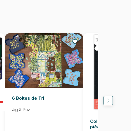
500 pièces
49 x 36 cm
6 Boites de Tri
Jig & Puz
Colle pour Puzzle
pièces