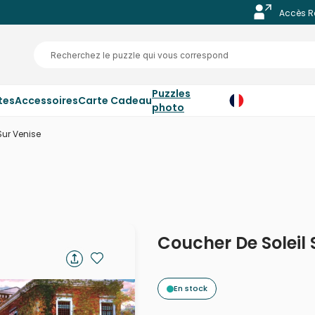
Accès R
Puzzles
tes
Accessoires
Carte Cadeau
photo
Sur Venise
Coucher De Soleil 
En stock