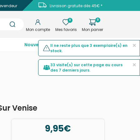
evendeur
Livraison gratuite dès 45€ *
0
0
Mon compte
Mes favoris
Mon panier
×
Nouveautés
Top ventes
Promotions
Il ne reste plus que 3 exemplaire(s) en
stock.
×
33 visite(s) sur cette page au cours
des 7 derniers jours.
Sur Venise
9,95€