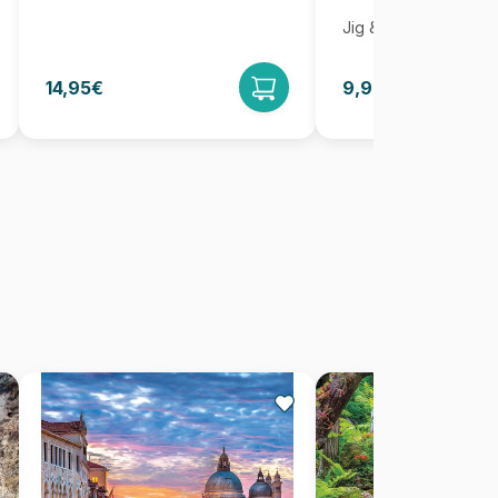
Jig & Puz
14,95€
9,95€