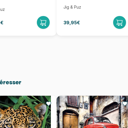
Jig & Puz
Puz
5€
39,95€
téresser