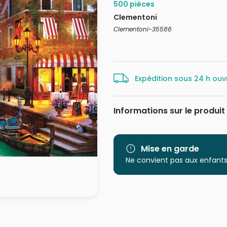
500 pièces
Clementoni
Clementoni-35586
Expédition sous 24 h ouv
Informations sur le produit
Marque
Mise en garde
Catégorie
Ne convient pas aux enfants
Age
Provenance
EAN