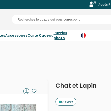
Accès R
Puzzles
tes
Accessoires
Carte Cadeau
photo
Chat et Lapin
En stock