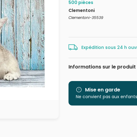
500 pièces
Clementoni
Clementoni-35539
Expédition sous 24 h ouv
Informations sur le produit
Marque
Mise en garde
Catégorie
Ne convient pas aux enfants
Age
Provenance
EAN