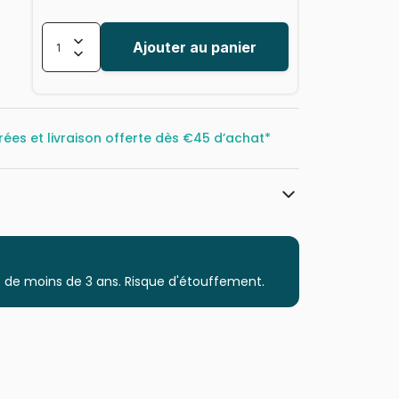
Ajouter au panier
rées et livraison offerte dès
€45 d’achat*
Clementoni, le Puzzle européen Made
in Italie
Puzzles - Chats
 de moins de 3 ans. Risque d'étouffement.
Puzzle pour Adultes (500 à 48.000
pièces)
Puzzles fabriqués en France
8005125355396