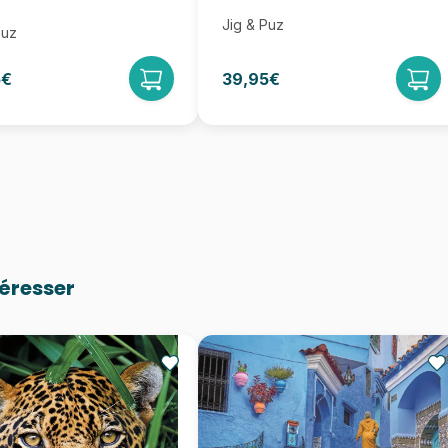
Jig & Puz
Puz
5€
39,95€
téresser