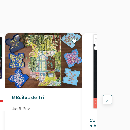
500 pièces
49 x 36 cm
6 Boites de Tri
Jig & Puz
Colle pour Puzzle
pièces