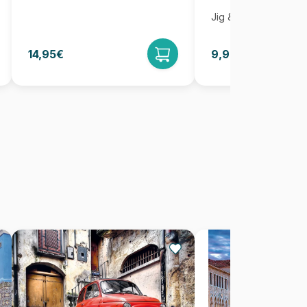
Jig & Puz
14,95€
9,95€