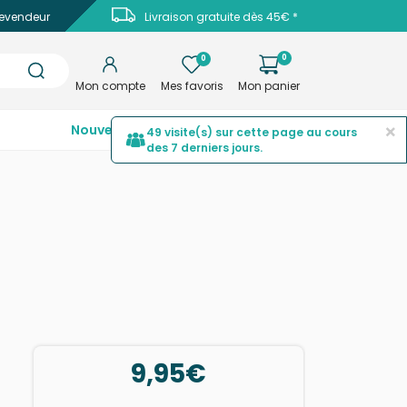
evendeur
Livraison gratuite dès 45€ *
0
0
Mon compte
Mes favoris
Mon panier
×
Nouveautés
Top ventes
Promotions
49 visite(s) sur cette page au cours
des 7 derniers jours.
9,95€