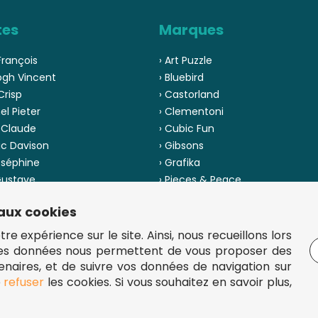
tes
Marques
François
› Art Puzzle
ogh Vincent
› Bluebird
Crisp
› Castorland
el Pieter
› Clementoni
 Claude
› Cubic Fun
ic Davison
› Gibsons
oséphine
› Grafika
 Gustave
› Pieces & Peace
 Pinson
› Ravensburger
 aux cookies
us les artistes
› Voir toutes les marques
e expérience sur le site. Ainsi, nous recueillons lors
Ces données nous permettent de vous proposer des
tenaires, et de suivre vos données de navigation sur
e
refuser
les cookies. Si vous souhaitez en savoir plus,
5 €.
uzzles de qualité à bon prix.