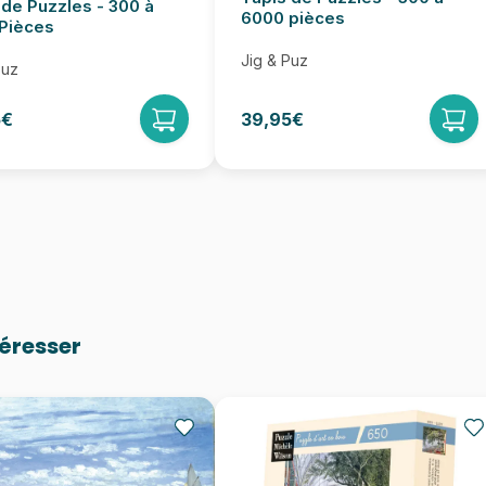
 de Puzzles - 300 à
6000 pièces
Pièces
Jig & Puz
Puz
5€
39,95€
téresser