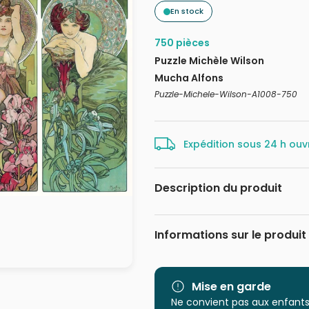
En stock
750 pièces
Puzzle Michèle Wilson
Mucha Alfons
Puzzle-Michele-Wilson-A1008-750
Expédition sous 24 h ouv
Description du produit
Puzzle d'art en bois de 750 piè
Informations sur le produit
respectant l'environnement. Alfo
et graphiste tchèque, chef de
Marque
panneau de ce quadriptyque met 
rubis, l'améthyste et l'émeraud
Mise en garde
panneaux : les fleurs aux prem
Catégorie
Ne convient pas aux enfants