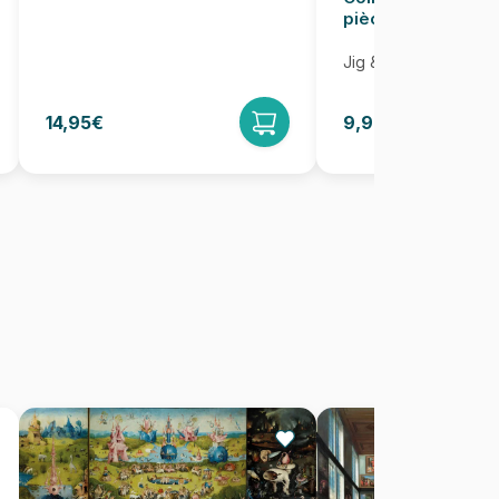
pièces
Jig & Puz
14,95€
9,95€