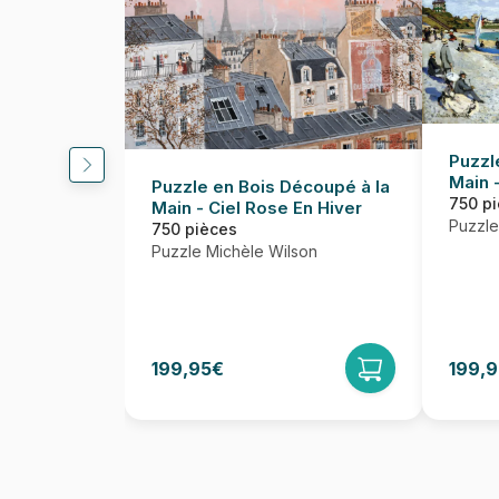
Puzzl
Main 
Puzzle en Bois Découpé à la
Adre
750 p
Main - Ciel Rose En Hiver
Puzzle
750 pièces
Puzzle Michèle Wilson
199,95€
199,