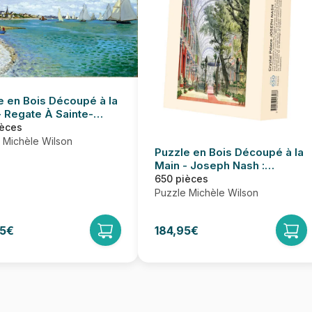
e en Bois Découpé à la
- Regate À Sainte-
sse
ièces
 Michèle Wilson
Puzzle en Bois Découpé à la
Main - Joseph Nash :
Chrystal Palace
650 pièces
Puzzle Michèle Wilson
95€
184,95€