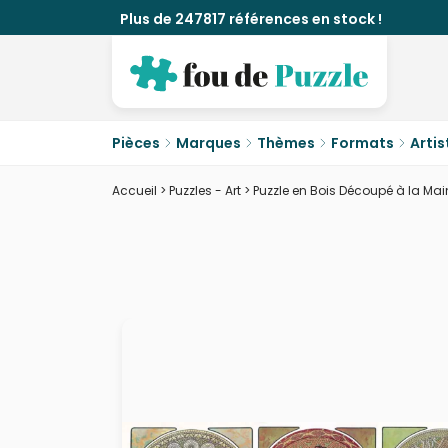
Plus de 247817 références en stock !
Pièces
Marques
Thèmes
Formats
Artis
Accueil
>
Puzzles - Art
>
Puzzle en Bois Découpé à la Main