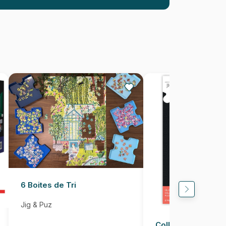
ux troisièmes plans. Dimensions : 50 x 30 cm
Puzzle pour Adultes (500 à 48.000
pièces)
Puzzles fabriqués en France
3700183427478
750 pièces
41 x 32 cm
6 Boites de Tri
Jig & Puz
Colle pour Puzzle