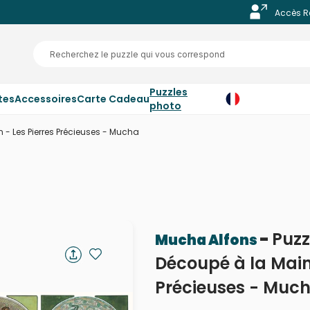
Accès R
Puzzles
tes
Accessoires
Carte Cadeau
photo
 - Les Pierres Précieuses - Mucha
-
Puzz
Mucha Alfons
Découpé à la Main 
Précieuses - Muc