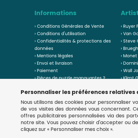
Informations
Artis
› Conditions Générales de Vente
› Ruyer 
› Conditions d'utilisation
› Van G
› Confidentialités & protections des
› Steve 
données
› Bruegh
› Mentions légales
› Monet
› Envoi et livraison
› Domin
› Paiement
› Wall J
› Pièces de puzzle manquantes ?
› Klimt
› Provenance
› Chuck
Personnaliser les préférences relatives
› Voir to
› Plan du site
Nous utilisons des cookies pour personnaliser votr
de vos visites des données vous concernant. 
offres publicitaires personnalisées via des par
notre site. Vous pouvez choisir d'accepter ou d
cliquez sur « Personnaliser mes choix ».
** Frais d'envoi = 6,95 € (France) / gratuit à partir de 4
fou-de-puzzle.com : le site référence pour acheter des p