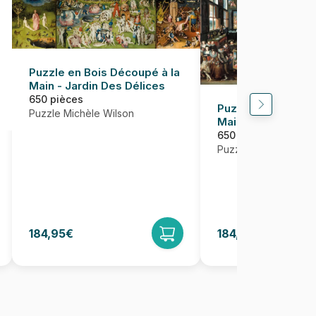
Puzzle en Bois Découpé à la
Main - Jardin Des Délices
650 pièces
Puzzle en Bois Dé
Puzzle Michèle Wilson
Main - La Galerie 
Cornelis
650 pièces
Puzzle Michèle Wils
184,95€
184,95€