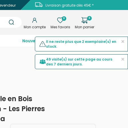
evendeur
Livraison gratuite dès 45€ *
0
0
Mon compte
Mes favoris
Mon panier
×
Nouveautés
Top ventes
Promotions
Il ne reste plus que 2 exemplaire(s) en
stock.
×
49 visite(s) sur cette page au cours
des 7 derniers jours.
le en Bois
- Les Pierres
ha