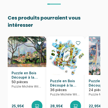
Ces produits pourraient vous
intéresser
Puzzle en Bois
Découpé à la
Puzzle en Bois
Puzzle en 
Main - Vue Sur
50 pièces
Découpé à la
Découpé à 
L'Estaque
Puzzle Michèle Wilson
Main - Puzzle-
Main - Rao
36 pièces
24 pièces
Jeu France
- Paris Au
Puzzle Michèle Wilson
Escapade
Printemps
25,95€
28,95€
22,95€