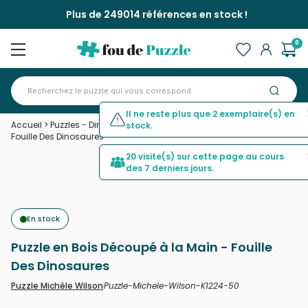
Plus de 249014 références en stock !
0
Il ne reste plus que 2 exemplaire(s) en
Accueil
>
Puzzles - Dinosaures
>
Puzzle en Bois Découpé à la Main -
stock.
Fouille Des Dinosaures
20 visite(s) sur cette page au cours
des 7 derniers jours.
En stock
Puzzle en Bois Découpé à la Main - Fouille
Des Dinosaures
Puzzle-Michele-Wilson-K1224-50
Puzzle Michèle Wilson