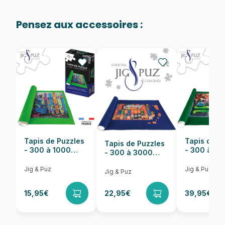
Age
à partir de 6 ans (50 à 100
pièces)
Pensez aux accessoires :
Provenance
Puzzles fabriqués en France
EAN
3700183427980
Nombre de pièces
50 pièces
Dimensions
29 x 21 cm
Tapis de Puzzles
Tapis de P
Tapis de Puzzles
- 300 à 1000
- 300 à 6
- 300 à 3000
pièces
pièces
Pièces
Jig & Puz
Jig & Puz
Jig & Puz
15,95€
22,95€
39,95€