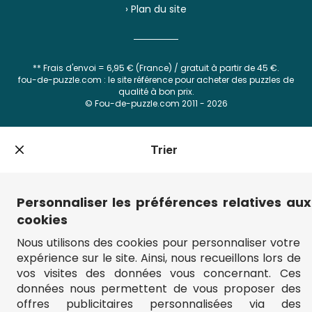
› Plan du site
** Frais d'envoi = 6,95 € (France) / gratuit à partir de 45 €.
fou-de-puzzle.com : le site référence pour acheter des puzzles de
qualité à bon prix.
© Fou-de-puzzle.com 2011 - 2026
Filtrer
Trier
Prix
Le moins cher
Personnaliser les préférences relatives aux
Le plus cher
cookies
% de Réduction
Nous utilisons des cookies pour personnaliser votre
Nombre de pièces
Nouveautés
expérience sur le site. Ainsi, nous recueillons lors de
Top des ventes
vos visites des données vous concernant. Ces
Nombre de pièces
données nous permettent de vous proposer des
Âge
offres publicitaires personnalisées via des