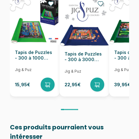
EAN
8005125271795
Nombre de pièces
104 pièces
Dimensions
38 x 27 cm
Tapis de Puzzles
Tapis de P
Tapis de Puzzles
- 300 à 1000
- 300 à 6
- 300 à 3000
pièces
pièces
Pièces
Jig & Puz
Jig & Puz
Jig & Puz
15,95€
22,95€
39,95€
Ces produits pourraient vous
intéresser