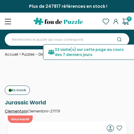
Plus de 247817 références en stock !
0
32 visite(s) sur cette page au cours
Accueil
>
Puzzles - Dinosaures
>
Jurassic World
des 7 derniers jours.
En stock
Jurassic World
Clementoni-27179
Clementoni
Nouveauté