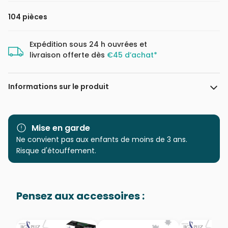
104 pièces
Expédition sous 24 h ouvrées et
livraison offerte dès
€45 d’achat*
Informations sur le produit
Marque
Clementoni, le Puzzle
européen Made in Italie
Mise en garde
Ne convient pas aux enfants de moins de 3 ans.
Catégorie
Puzzles - Dinosaures
Risque d'étouffement.
Age
à partir de 8 ans (101 à 250
pièces)
Pensez aux accessoires :
Provenance
Puzzles fabriqués en France