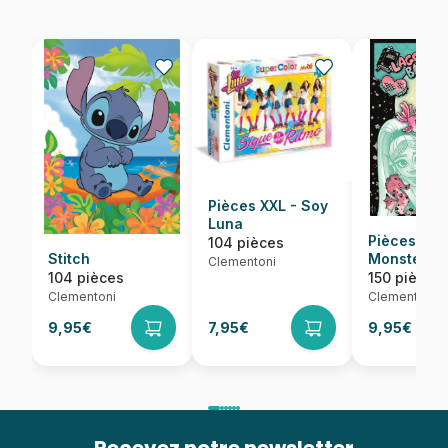
Pièces XXL - Soy
Luna
Pièces XXL
104 pièces
Stitch
Monster Hi
Clementoni
Draculaun
104 pièces
150 pièces
Clementoni
Clementoni
9,95€
7,95€
9,95€