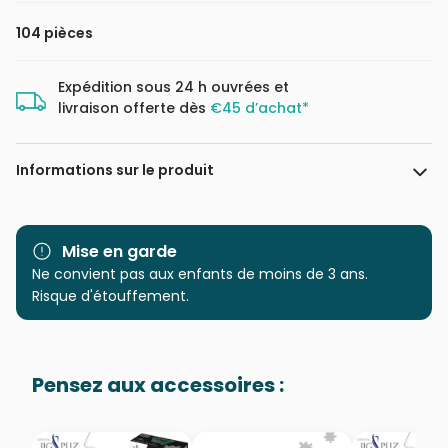
104 pièces
Expédition sous 24 h ouvrées et
livraison offerte dès
€45 d’achat*
Informations sur le produit
Marque
Clementoni, le Puzzle
européen Made in Italie
Mise en garde
Ne convient pas aux enfants de moins de 3 ans.
Catégorie
Puzzles - Sports
Risque d'étouffement.
Age
à partir de 8 ans (101 à 250
pièces)
Pensez aux accessoires :
Provenance
Puzzles fabriqués en France