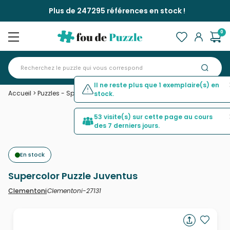
Plus de 247295 références en stock !
0
Il ne reste plus que 1 exemplaire(s) en
Accueil
>
Puzzles - Sports
>
Supercolor Puzzle Juventus
stock.
53 visite(s) sur cette page au cours
des 7 derniers jours.
En stock
Supercolor Puzzle Juventus
Clementoni-27131
Clementoni