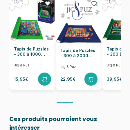
EAN
8005125271313
Nombre de pièces
104 pièces
Dimensions
49 x 34 cm
Tapis de Puzzles
Tapis de P
Tapis de Puzzles
- 300 à 1000
- 300 à 6
- 300 à 3000
pièces
pièces
Pièces
Jig & Puz
Jig & Puz
Jig & Puz
15,95€
22,95€
39,95€
Ces produits pourraient vous
intéresser