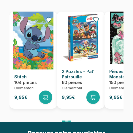
2 Puzzles - Pat'
Pièces XXL
Stitch
Patrouille
Monster Hi
Draculaun
104 pièces
60 pièces
150 pièces
Clementoni
Clementoni
Clementoni
9,95€
9,95€
9,95€