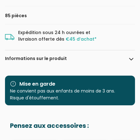
85 pièces
Expédition sous 24 h ouvrées et
livraison offerte dès
€45 d’achat*
Informations sur le produit
Marque
Larsen
Mise en garde
Catégorie
Ne convient pas aux enfants de moins de 3 ans.
Puzzles - Dinosaures
Risque d'étouffement.
Age
à partir de 6 ans (50 à 100
pièces)
Pensez aux accessoires :
Provenance
Puzzles fabriqués en France