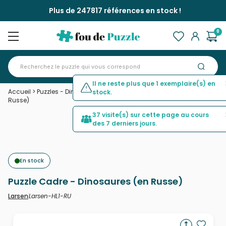
Plus de 247817 références en stock !
0
Il ne reste plus que 1 exemplaire(s) en
Accueil
>
Puzzles - Dinosaures
>
Puzzle Cadre - Dinosaures (en
stock.
Russe)
37 visite(s) sur cette page au cours
des 7 derniers jours.
En stock
Puzzle Cadre - Dinosaures (en Russe)
Larsen-HL1-RU
Larsen