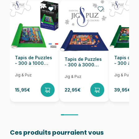
EAN
7023852109182
Nombre de pièces
85 pièces
Dimensions
37 x 29 cm
Tapis de Puzzles
Tapis de P
Tapis de Puzzles
- 300 à 1000
- 300 à 6
- 300 à 3000
pièces
pièces
Pièces
Jig & Puz
Jig & Puz
Jig & Puz
15,95€
22,95€
39,95€
Ces produits pourraient vous