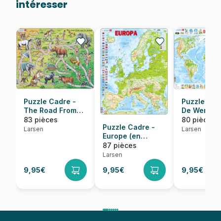
intéresser
Puzzle Cadre -
Puzzle Cad
The Road From
De Wereld 
Ape to Human (en
Hollandais)
83 pièces
80 pièces
Puzzle Cadre -
Anglais)
Larsen
Larsen
Europe (en
Hollandais)
87 pièces
Larsen
9,95€
9,95€
9,95€