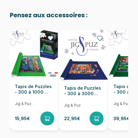
environ
Age
Puzzle pour Adultes (500 à
48.000 pièces)
Pensez aux accessoires :
Provenance
Puzzles fabriqués en France
EAN
3700183427416
Nombre de pièces
650 pièces
Dimensions
41 x 32 cm
Tapis de Puzzles
Tapis de P
Tapis de Puzzles
- 300 à 1000
- 300 à 6
- 300 à 3000
pièces
pièces
Pièces
Jig & Puz
Jig & Puz
Jig & Puz
15,95€
22,95€
39,95€