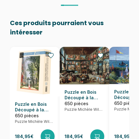
Ces produits pourraient vous
intéresser
Puzzle en 
Puzzle en Bois
Découpé à 
Découpé à la
Main - Ter
Main - La Galerie
650 pièces
650 pièces
Puzzle en Bois
Sainte Adr
De Cornelis
Puzzle Michèle Wilson
Découpé à la
Main - Joseph
650 pièces
Nash : Chrystal
Puzzle Michèle Wilson
Palace
184,95€
184,95€
184,95€