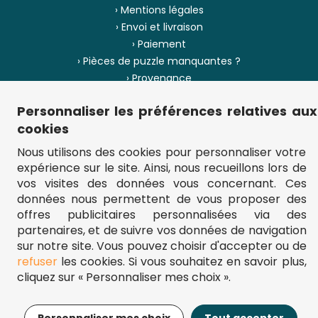
› Mentions légales
› Envoi et livraison
› Paiement
› Pièces de puzzle manquantes ?
› Provenance
Personnaliser les préférences relatives aux
› Plan du site
cookies
Nous utilisons des cookies pour personnaliser votre
expérience sur le site. Ainsi, nous recueillons lors de
** Frais d'envoi = 6,95 € (France) / gratuit à partir de 45 €.
vos visites des données vous concernant. Ces
fou-de-puzzle.com : le site référence pour acheter des puzzles de
qualité à bon prix.
données nous permettent de vous proposer des
© Fou-de-puzzle.com 2011 - 2026
offres publicitaires personnalisées via des
partenaires, et de suivre vos données de navigation
sur notre site. Vous pouvez choisir d'accepter ou de
refuser
les cookies. Si vous souhaitez en savoir plus,
cliquez sur « Personnaliser mes choix ».
184,95€
Ajouter au panier