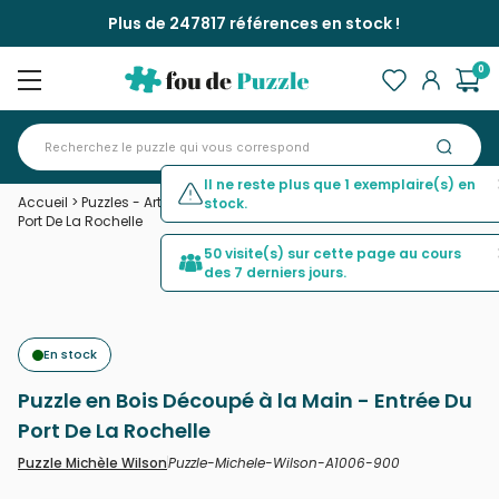
Plus de 247817 références en stock !
0
Il ne reste plus que 1 exemplaire(s) en
Accueil
>
Puzzles - Art
>
Puzzle en Bois Découpé à la Main - Entrée Du
stock.
Port De La Rochelle
50 visite(s) sur cette page au cours
des 7 derniers jours.
En stock
Puzzle en Bois Découpé à la Main - Entrée Du
Port De La Rochelle
Puzzle-Michele-Wilson-A1006-900
Puzzle Michèle Wilson