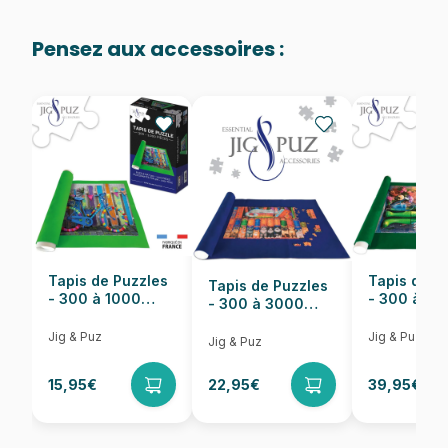
grande toile peinte en 1921 peut être admirée au musée
Age
Puzzle pour Adultes (500 à
d'Orsay à Paris. Dimensions : 48 x 38 cm
48.000 pièces)
Pensez aux accessoires :
Provenance
Puzzles fabriqués en France
EAN
3700183427492
Nombre de pièces
900 pièces
Dimensions
41 x 32 cm
Tapis de Puzzles
Tapis de P
Tapis de Puzzles
- 300 à 1000
- 300 à 6
- 300 à 3000
pièces
pièces
Pièces
Jig & Puz
Jig & Puz
Jig & Puz
15,95€
22,95€
39,95€