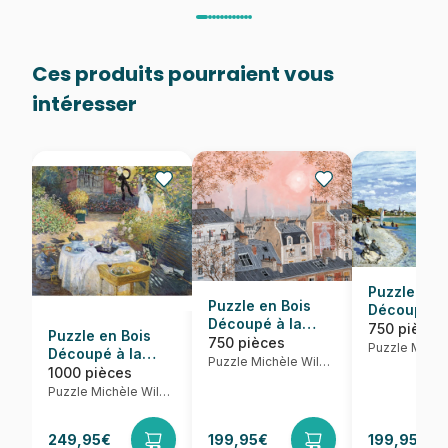
Ces produits pourraient vous
intéresser
Puzzle en 
Puzzle en Bois
Découpé à 
Découpé à la
Main - Reg
750 pièces
Puzzle en Bois
Main - Ciel Rose
750 pièces
Sainte-Adr
Découpé à la
En Hiver
Puzzle Michèle Wilson
Main - Claude
1000 pièces
Monet - Le
Puzzle Michèle Wilson
Déjeuner
249,95€
199,95€
199,95€