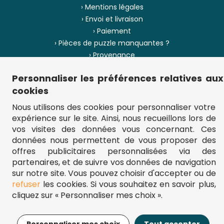
› Mentions légales
› Envoi et livraison
› Paiement
› Pièces de puzzle manquantes ?
› Provenance
Personnaliser les préférences relatives aux
› Plan du site
cookies
Nous utilisons des cookies pour personnaliser votre
expérience sur le site. Ainsi, nous recueillons lors de
** Frais d'envoi = 6,95 € (France) / gratuit à partir de 45 €.
vos visites des données vous concernant. Ces
fou-de-puzzle.com : le site référence pour acheter des puzzles de
qualité à bon prix.
données nous permettent de vous proposer des
© Fou-de-puzzle.com 2011 - 2026
offres publicitaires personnalisées via des
partenaires, et de suivre vos données de navigation
sur notre site. Vous pouvez choisir d'accepter ou de
refuser
les cookies. Si vous souhaitez en savoir plus,
cliquez sur « Personnaliser mes choix ».
229,95€
Ajouter au panier