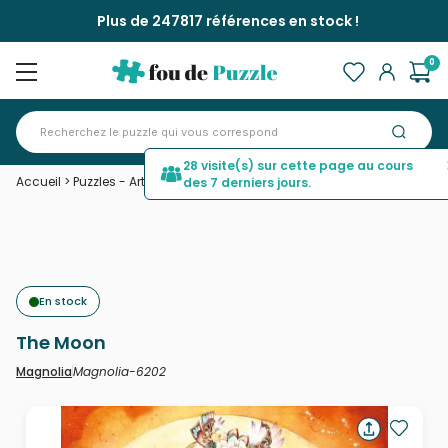
Plus de 247817 références en stock !
0
28 visite(s) sur cette page au cours
Accueil
>
Puzzles - Art
>
The Moon
des 7 derniers jours.
En stock
The Moon
Magnolia-6202
Magnolia