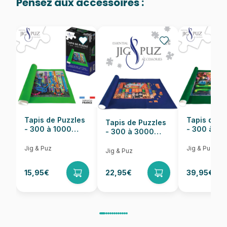
Pensez aux accessoires :
Provenance
Puzzles fabriqués en France
EAN
8699375067453
Nombre de pièces
1000 pièces
Dimensions
68 x 48 cm
Tapis de Puzzles
Tapis de P
Tapis de Puzzles
- 300 à 1000
- 300 à 6
- 300 à 3000
pièces
pièces
Pièces
Jig & Puz
Jig & Puz
Jig & Puz
15,95€
22,95€
39,95€