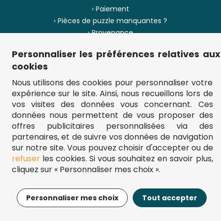
› Paiement
› Pièces de puzzle manquantes ?
› Provenance
Personnaliser les préférences relatives aux
› Plan du site
cookies
Nous utilisons des cookies pour personnaliser votre
expérience sur le site. Ainsi, nous recueillons lors de
** Frais d'envoi = 6,95 € (France) / gratuit à partir de 45 €.
vos visites des données vous concernant. Ces
fou-de-puzzle.com : le site référence pour acheter des puzzles de
données nous permettent de vous proposer des
qualité à bon prix.
© Fou-de-puzzle.com 2011 - 2026
offres publicitaires personnalisées via des
partenaires, et de suivre vos données de navigation
sur notre site. Vous pouvez choisir d'accepter ou de
refuser
les cookies. Si vous souhaitez en savoir plus,
cliquez sur « Personnaliser mes choix ».
17,95€
Ajouter au panier
Personnaliser mes choix
Tout accepter