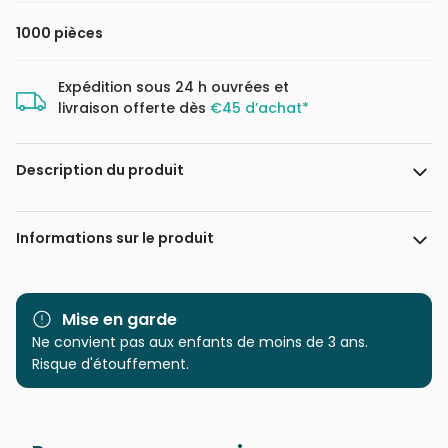
1000 pièces
Expédition sous 24 h ouvrées et
livraison offerte dès
€45 d’achat*
Description du produit
Laverinne
Informations sur le produit
Marque
Magnolia
Mise en garde
Catégorie
Ne convient pas aux enfants de moins de 3 ans.
Puzzles - Art
Risque d'étouffement.
Age
Puzzle pour Adultes (500 à
48.000 pièces)