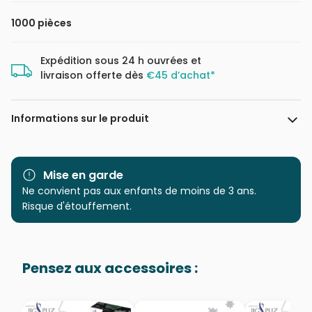
1000 pièces
Expédition sous 24 h ouvrées et
livraison offerte dès
€45 d’achat*
Informations sur le produit
Marque
Magnolia
Mise en garde
Catégorie
Ne convient pas aux enfants de moins de 3 ans.
Puzzles - Pays : Italie
Risque d'étouffement.
Age
Puzzle pour Adultes (500 à
48.000 pièces)
Pensez aux accessoires :
Provenance
Puzzles fabriqués en France
EAN
8699375066289