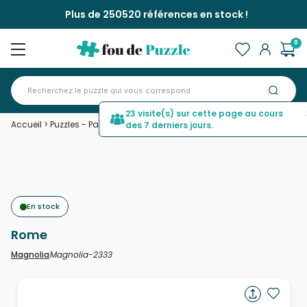
Plus de 250520 références en stock !
0
23 visite(s) sur cette page au cours
Accueil
>
Puzzles - Pays : Italie
>
Rome
des 7 derniers jours.
En stock
Rome
Magnolia-2333
Magnolia