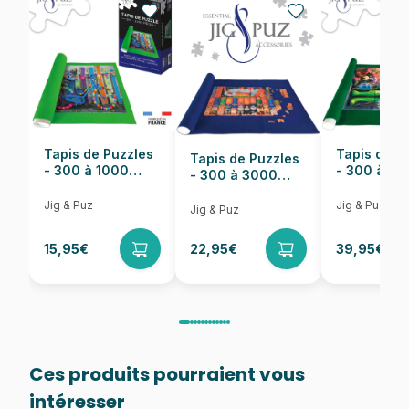
Nombre de pièces
1000 pièces
Dimensions
68 x 48 cm
Tapis de Puzzles
Tapis de P
Tapis de Puzzles
- 300 à 1000
- 300 à 6
- 300 à 3000
pièces
pièces
Pièces
Jig & Puz
Jig & Puz
Jig & Puz
15,95€
22,95€
39,95€
Ces produits pourraient vous
intéresser