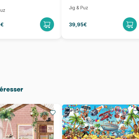
Jig & Puz
Puz
5€
39,95€
téresser