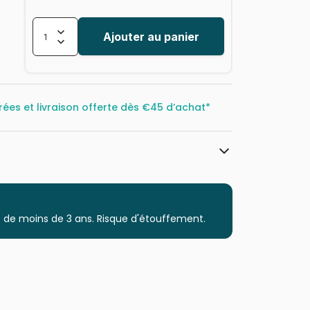
Ajouter au panier
rées et livraison offerte dès
€45 d’achat*
Magnolia
Puzzles - Déco et Objets
 de moins de 3 ans. Risque d'étouffement.
Puzzle pour Adultes (500 à 48.000
pièces)
Puzzles fabriqués en France
8684595060209