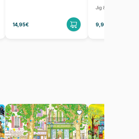
Jig & Puz
14,95€
9,95€