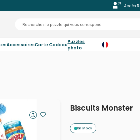
Accès R
Puzzles
tes
Accessoires
Carte Cadeau
photo
Biscuits Monster
En stock