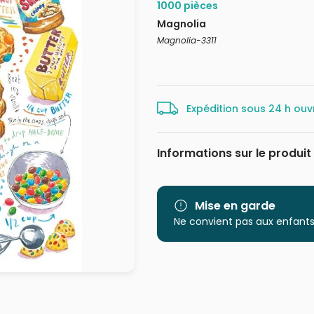
1000 pièces
Magnolia
Magnolia-3311
Expédition sous 24 h ouv
Informations sur le produit
Marque
Catégorie
Mise en garde
Ne convient pas aux enfants
Age
Provenance
EAN