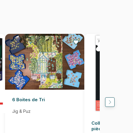
1000 pièces
68 x 48 cm
6 Boites de Tri
Jig & Puz
Colle pour Puzzle
pièces