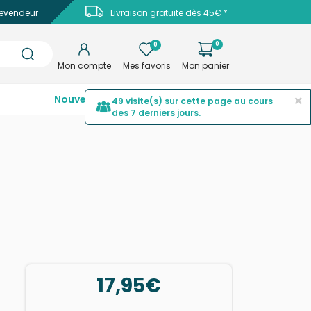
evendeur
Livraison gratuite dès 45€ *
0
0
Mon compte
Mes favoris
Mon panier
×
Nouveautés
Top ventes
Promotions
49 visite(s) sur cette page au cours
des 7 derniers jours.
17,95€