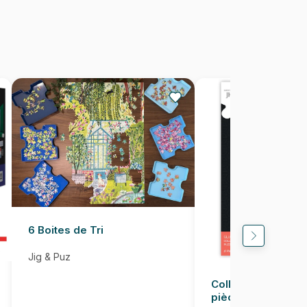
1000 pièces
68 x 48 cm
6 Boites de Tri
Jig & Puz
Colle pour Puzzle
pièces