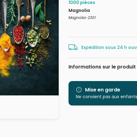
1000 pièces
Magnolia
Magnolia-2301
Expédition sous 24 h ouv
Informations sur le produit
Marque
Catégorie
Mise en garde
Ne convient pas aux enfants
Age
Provenance
EAN