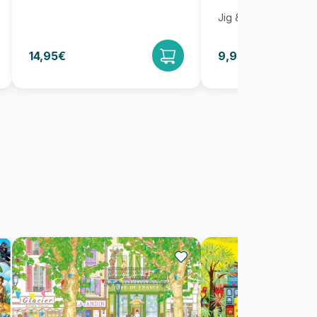
Jig & Puz
14,95€
9,95€