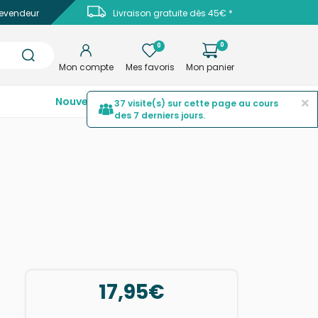
evendeur
Livraison gratuite dès 45€ *
0
0
Mon compte
Mes favoris
Mon panier
×
Nouveautés
Top ventes
Promotions
37 visite(s) sur cette page au cours
des 7 derniers jours.
17,95€