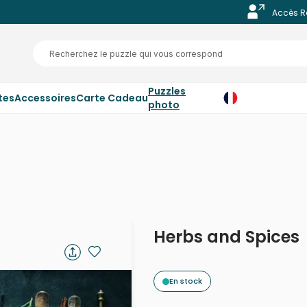
Accès R
Puzzles
tes
Accessoires
Carte Cadeau
photo
Herbs and Spices
En stock