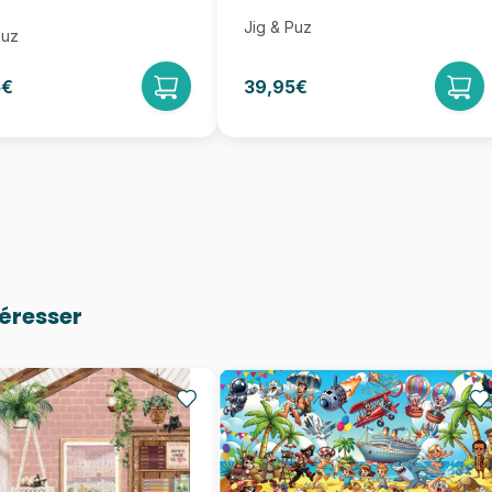
Jig & Puz
Puz
5€
39,95€
téresser