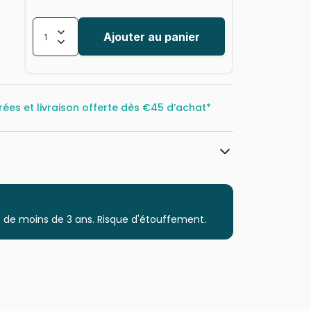
Ajouter au panier
rées et livraison offerte dès
€45 d’achat*
Magnolia
Puzzles - Déco et Objets
 de moins de 3 ans. Risque d'étouffement.
Puzzle pour Adultes (500 à 48.000
pièces)
Puzzles fabriqués en France
8699375066104