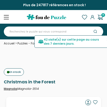
Plus de 247817 références en stock !
0
42 visite(s) sur cette page au cours
Accueil
>
Puzzles - Forêts, Fleurs et Jardins
>
Christmas in the Forest
des 7 derniers jours.
En stock
Christmas in the Forest
Magnolia-3514
Magnolia