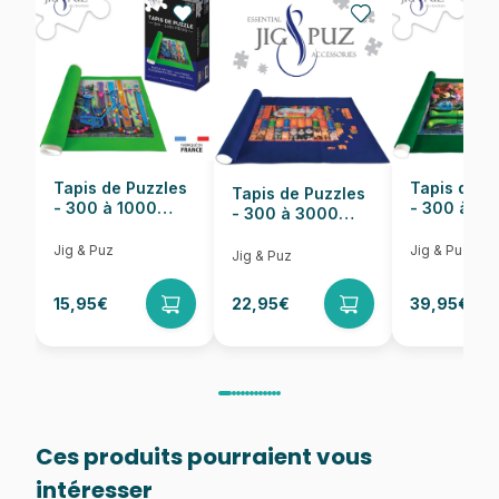
EAN
8699375066463
Nombre de pièces
1000 pièces
Dimensions
68 x 48 cm
Tapis de Puzzles
Tapis de P
Tapis de Puzzles
- 300 à 1000
- 300 à 6
- 300 à 3000
pièces
pièces
Pièces
Jig & Puz
Jig & Puz
Jig & Puz
15,95€
22,95€
39,95€
Ces produits pourraient vous
intéresser