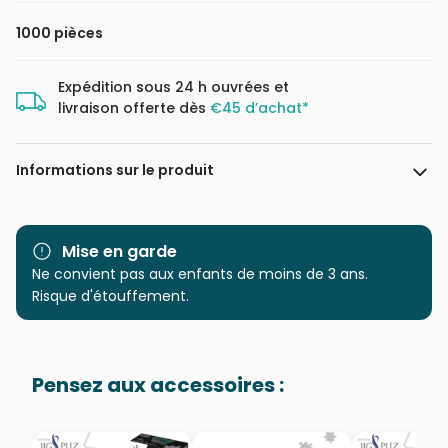
1000 pièces
Expédition sous 24 h ouvrées et
livraison offerte dès
€45 d’achat*
Informations sur le produit
Marque
Magnolia
Mise en garde
Catégorie
Ne convient pas aux enfants de moins de 3 ans.
Puzzles - Forêts, Fleurs et
Jardins
Risque d'étouffement.
Age
Puzzle pour Adultes (500 à
48.000 pièces)
Pensez aux accessoires :
Provenance
Puzzles fabriqués en France