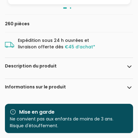
260 pièces
Expédition sous 24 h ouvrées et
livraison offerte dès
€45 d’achat*
Description du produit
Kat Fedora
Informations sur le produit
Marque
Magnolia
Mise en garde
Catégorie
Ne convient pas aux enfants de moins de 3 ans.
Puzzles - Déco et Objets
Risque d'étouffement.
Age
à partir de 9 ans (251 à 399