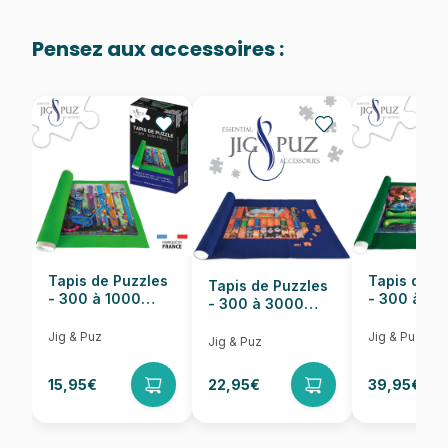
pièces)
Pensez aux accessoires :
Provenance
Puzzles fabriqués en France
EAN
8684595061190
Nombre de pièces
260 pièces
Dimensions
24 x 34 cm
Tapis de Puzzles
Tapis de P
Tapis de Puzzles
- 300 à 1000
- 300 à 6
- 300 à 3000
pièces
pièces
Pièces
Jig & Puz
Jig & Puz
Jig & Puz
15,95€
22,95€
39,95€