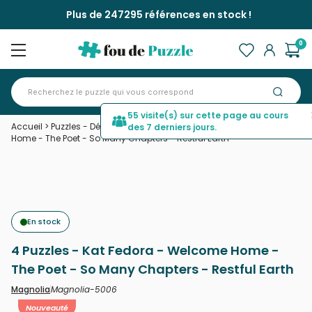
Plus de 247295 références en stock !
0
55 visite(s) sur cette page au cours
Accueil
>
Puzzles - Déco et Objets
>
4 Puzzles - Kat Fedora - Welcome
des 7 derniers jours.
Home - The Poet - So Many Chapters - Restful Earth
En stock
4 Puzzles - Kat Fedora - Welcome Home -
The Poet - So Many Chapters - Restful Earth
Magnolia-5006
Magnolia
Nouveauté