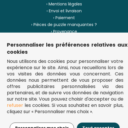
› Mentions légales
› Envoi et livraison
› Paiement
› Pièces de puzzle manquantes ?
› Provenance
Personnaliser les préférences relatives aux
› Plan du site
cookies
Nous utilisons des cookies pour personnaliser votre
expérience sur le site. Ainsi, nous recueillons lors de
** Frais d'envoi = 6,95 € (France) / gratuit à partir de 45 €.
vos visites des données vous concernant. Ces
fou-de-puzzle.com : le site référence pour acheter des puzzles de
qualité à bon prix.
données nous permettent de vous proposer des
© Fou-de-puzzle.com 2011 - 2026
offres publicitaires personnalisées via des
partenaires, et de suivre vos données de navigation
sur notre site. Vous pouvez choisir d'accepter ou de
refuser
les cookies. Si vous souhaitez en savoir plus,
cliquez sur « Personnaliser mes choix ».
17,95€
Ajouter au panier