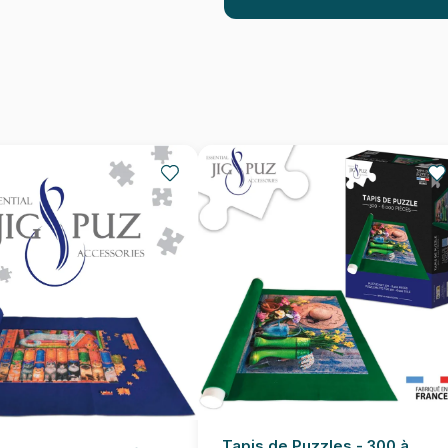
Age
Provenance
EAN
Nombre de pièces
Dimensions
Tapis de Puzzles - 300 à