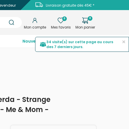
evendeur
Livraison gratuite dès 45€ *
0
0
Mon compte
Mes favoris
Mon panier
×
Nouveautés
Top ventes
Promotions
34 visite(s) sur cette page au cours
des 7 derniers jours.
Lerda - Strange
h - Me & Mom -