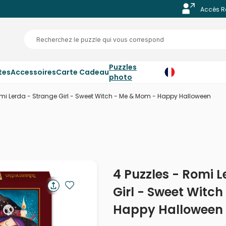
Accès R
Puzzles
tes
Accessoires
Carte Cadeau
photo
omi Lerda - Strange Girl - Sweet Witch - Me & Mom - Happy Halloween
4 Puzzles - Romi 
Girl - Sweet Witc
Happy Halloween