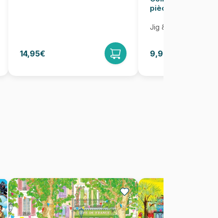
pièces
Jig & Puz
14,95€
9,95€