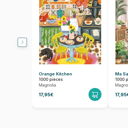
Orange Kitchen
Ma Sa
1000 pièces
1000 
Magnolia
Magnol
17,95€
17,95