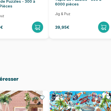
 de Puzzles - 300 à
6000 pièces
Pièces
Jig & Puz
Puz
5€
39,95€
téresser