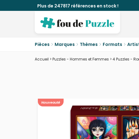
Plus de 247817 références en stock !
Pièces
Marques
Thèmes
Formats
Artis
Accueil
>
Puzzles - Hommes et Femmes
>
4 Puzzles - R
Nouveauté