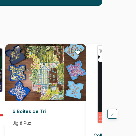
à partir de 9 ans (251 à 399 pièces)
Puzzles fabriqués en France
8684595061138
260 pièces
24 x 34 cm
6 Boites de Tri
Jig & Puz
Colle pour Puzzle