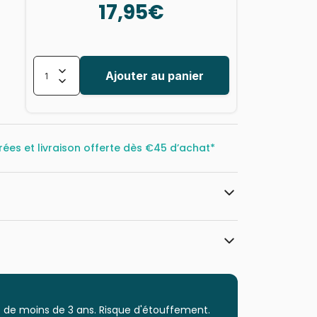
17,95€
Ajouter au panier
rées et livraison offerte dès
€45 d’achat*
Magnolia
Puzzles - Hommes et Femmes
 de moins de 3 ans. Risque d'étouffement.