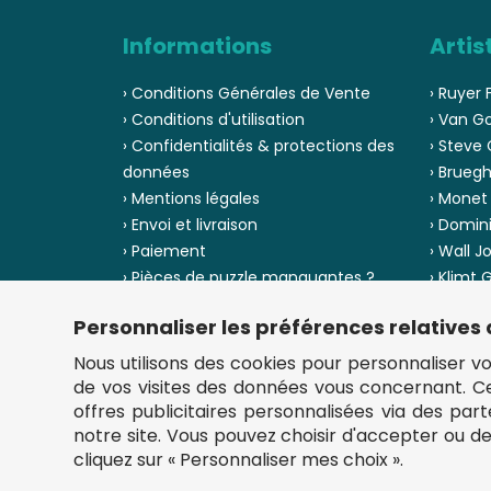
Informations
Artis
› Conditions Générales de Vente
› Ruyer 
› Conditions d'utilisation
› Van G
› Confidentialités & protections des
› Steve 
données
› Bruegh
› Mentions légales
› Monet
› Envoi et livraison
› Domin
› Paiement
› Wall J
› Pièces de puzzle manquantes ?
› Klimt
› Provenance
› Chuck
Personnaliser les préférences relatives
› Voir to
› Plan du site
Nous utilisons des cookies pour personnaliser votr
de vos visites des données vous concernant. 
offres publicitaires personnalisées via des par
notre site. Vous pouvez choisir d'accepter ou d
cliquez sur « Personnaliser mes choix ».
** Frais d'envoi = 6,95 € (France) / gratuit à partir de 4
fou-de-puzzle.com : le site référence pour acheter des p