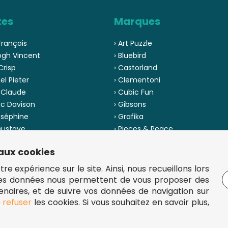
tes
Marques
François
› Art Puzzle
ogh Vincent
› Bluebird
Crisp
› Castorland
el Pieter
› Clementoni
 Claude
› Cubic Fun
ic Davison
› Gibsons
oséphine
› Grafika
 Gustave
› Pieces & Peace
 Pinson
› Ravensburger
 aux cookies
us les artistes
› Voir toutes les marques
e expérience sur le site. Ainsi, nous recueillons lors
Ces données nous permettent de vous proposer des
tenaires, et de suivre vos données de navigation sur
e
refuser
les cookies. Si vous souhaitez en savoir plus,
5 €.
uzzles de qualité à bon prix.