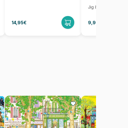
Jig & Puz
14,95€
9,95€