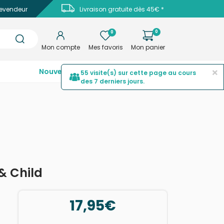
evendeur
Livraison gratuite dès 45€ *
0
0
Mon compte
Mes favoris
Mon panier
×
Nouveautés
Top ventes
Promotions
55 visite(s) sur cette page au cours
des 7 derniers jours.
& Child
17,95€