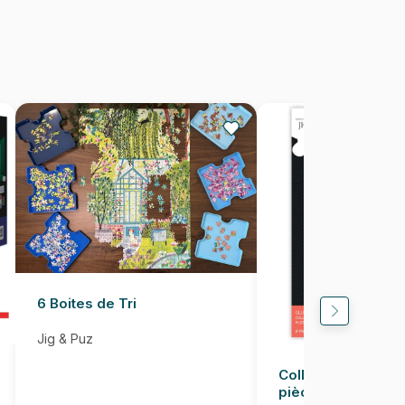
Puzzles fabriqués en France
8699375067057
1000 pièces
68 x 48 cm
6 Boites de Tri
Jig & Puz
Colle pour Puzzle
pièces