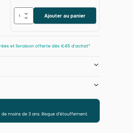
Ajouter au panier
rées et livraison offerte dès
€45 d’achat*
Magnolia
Puzzles - Art
 de moins de 3 ans. Risque d'étouffement.
Puzzle pour Adultes (500 à 48.000
pièces)