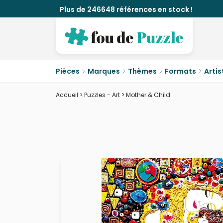
Plus de 246648 références en stock !
Pièces
Marques
Thèmes
Formats
Artis
Accueil
>
Puzzles - Art
>
Mother & Child