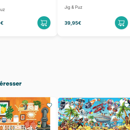
Jig & Puz
Puz
5€
39,95€
téresser