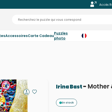
Accès R
Puzzles
tes
Accessoires
Carte Cadeau
photo
-
Mother 
Irina Bast
En stock