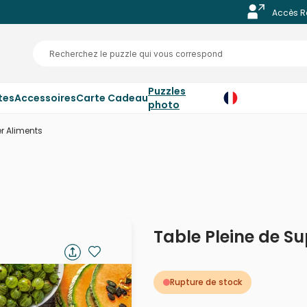
Accès R
Puzzles
tes
Accessoires
Carte Cadeau
photo
er Aliments
Table Pleine de S
Rupture de stock