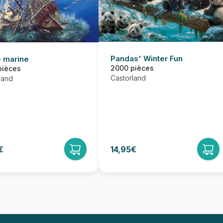
Pandas' Winter Fun
 marine
2000 pièces
pièces
Castorland
land
€
14,95€