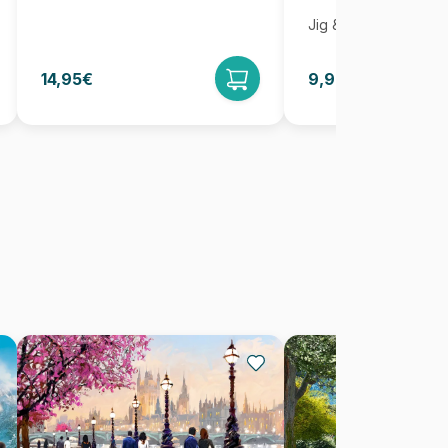
Jig & Puz
14,95€
9,95€