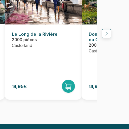
Dominic Davison -
Le Long de la Rivière
du Crapaud
2000 pièces
2000 pièces
Castorland
Castorland
14,95€
14,95€