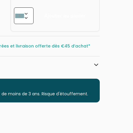
Ajouter au panier
rées et livraison offerte dès
€45 d’achat*
Castorland, les puzzles polonais à
petits prix
Puzzles - Déco Culinaire
 de moins de 3 ans. Risque d'étouffement.
Puzzle pour Adultes (500 à 48.000
pièces)
Puzzles fabriqués en France
5904438200993