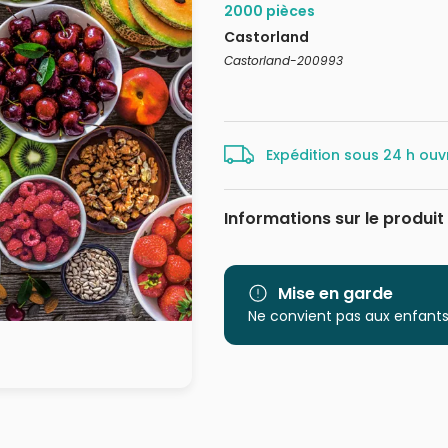
2000 pièces
Castorland
Castorland-200993
Expédition sous 24 h ouv
Informations sur le produit
Marque
Mise en garde
Catégorie
Ne convient pas aux enfants
Age
Provenance
EAN