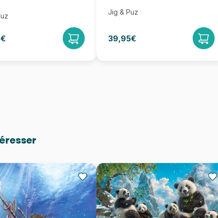
Jig & Puz
Puz
5€
39,95€
téresser