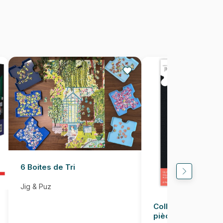
2000 pièces
68 x 92 cm
6 Boites de Tri
Jig & Puz
Colle pour Puzzle
pièces