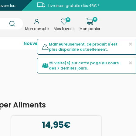
evendeur
Livraison gratuite dès 45€ *
0
0
Mon compte
Mes favoris
Mon panier
×
Nouveautés
Top ventes
Promotions
Malheureusement, ce produit n'est
plus disponible actuellement.
×
25 visite(s) sur cette page au cours
des 7 derniers jours.
uper Aliments
14,95€