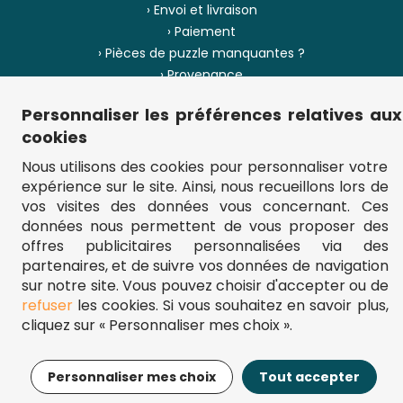
› Envoi et livraison
› Paiement
› Pièces de puzzle manquantes ?
› Provenance
Personnaliser les préférences relatives aux
› Plan du site
cookies
Nous utilisons des cookies pour personnaliser votre
expérience sur le site. Ainsi, nous recueillons lors de
** Frais d'envoi = 6,95 € (France) / gratuit à partir de 45 €.
vos visites des données vous concernant. Ces
fou-de-puzzle.com : le site référence pour acheter des puzzles de
qualité à bon prix.
données nous permettent de vous proposer des
© Fou-de-puzzle.com 2011 - 2026
offres publicitaires personnalisées via des
partenaires, et de suivre vos données de navigation
sur notre site. Vous pouvez choisir d'accepter ou de
refuser
les cookies. Si vous souhaitez en savoir plus,
cliquez sur « Personnaliser mes choix ».
10,95€
Ajouter au panier
Personnaliser mes choix
Tout accepter