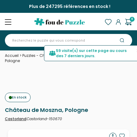
Plus de 247295 références en stock !
0
59 visite(s) sur cette page au cours
Accueil
>
Puzzles - Châteaux et Palaces
>
Château de Moszna,
des 7 derniers jours.
Pologne
En stock
Château de Moszna, Pologne
Castorland-150670
Castorland