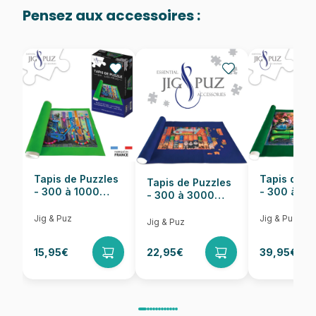
Age
Puzzle pour Adultes (500 à
Pensez aux accessoires :
48.000 pièces)
Provenance
EAN
5904438150670
Nombre de pièces
1500 pièces
Dimensions
68 x 47 cm
Tapis de Puzzles
Tapis de P
Tapis de Puzzles
- 300 à 1000
- 300 à 6
- 300 à 3000
pièces
pièces
Pièces
Jig & Puz
Jig & Puz
Jig & Puz
15,95€
22,95€
39,95€