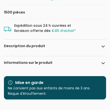
1500 pièces
Expédition sous 24 h ouvrées et
livraison offerte dès
€45 d’achat*
Description du produit
Puzzle de 1500 pièces. Dimensions du puzzle assemblé : 68
Informations sur le produit
x 47 cm.
Marque
Castorland, les puzzles
polonais à petits prix
Mise en garde
Ne convient pas aux enfants de moins de 3 ans.
Catégorie
Puzzles - Châteaux et
Risque d'étouffement.
Palaces