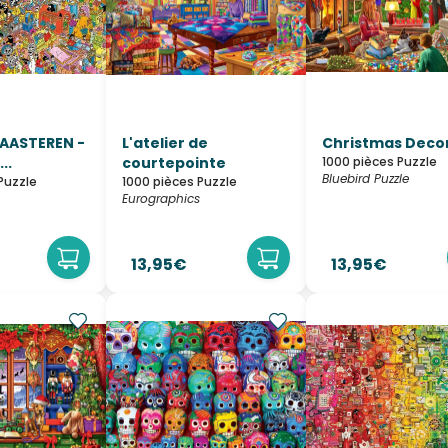
AASTEREN -
L'atelier de
Christmas Deco
..
courtepointe
1000 pièces Puzzle
Bluebird Puzzle
Puzzle
1000 pièces Puzzle
Eurographics
13,95€
13,95€