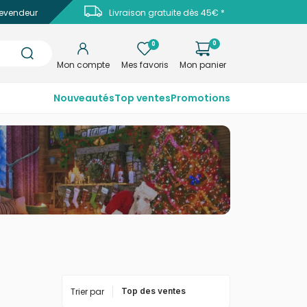
evendeur
Livraison gratuite dès 45€ *
0
0
Mon compte
Mes favoris
Mon panier
Nouveautés
Top ventes
Promotions
Trier par