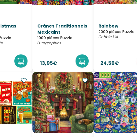
ristmas
Crânes Traditionnels
Rainbow
Mexicains
2000 pièces Puzzle
Cobble Hill
Puzzle
1000 pièces Puzzle
le
Eurographics
13,95€
24,50€