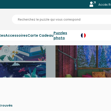
Accès R
Puzzles
tes
Accessoires
Carte Cadeau
photo
trouvés