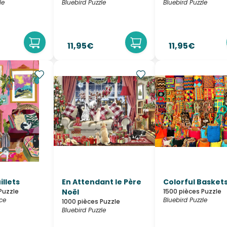
le
Bluebird Puzzle
Bluebird Puzzle
11,95€
11,95€
llets
En Attendant le Père
Colorful Basket
Puzzle
Noël
1500 pièces Puzzle
ce
Bluebird Puzzle
1000 pièces Puzzle
Bluebird Puzzle