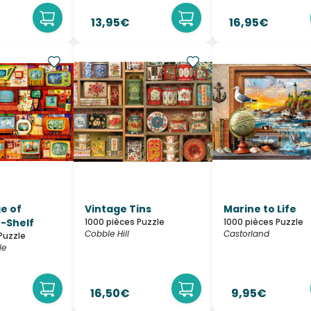
13,95€
16,95€
e of
Vintage Tins
Marine to Life
n-Shelf
1000 pièces Puzzle
1000 pièces Puzzle
Cobble Hill
Castorland
Puzzle
le
16,50€
9,95€