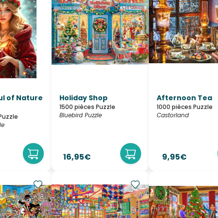
ul of Nature
Holiday Shop
Afternoon Tea
1500 pièces Puzzle
1000 pièces Puzzle
Bluebird Puzzle
Castorland
Puzzle
le
16,95€
9,95€