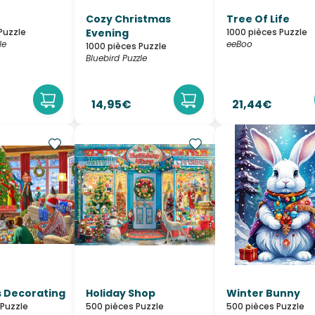
Cozy Christmas
Tree Of Life
Puzzle
Evening
1000 pièces Puzzle
le
eeBoo
1000 pièces Puzzle
Bluebird Puzzle
14,95€
21,44€
 Decorating
Holiday Shop
Winter Bunny
 Puzzle
500 pièces Puzzle
500 pièces Puzzle