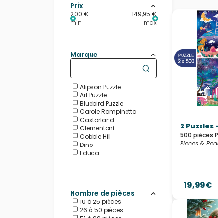
Prix
2,00 €
149,95 €
min
max
Marque
Alipson Puzzle
Art Puzzle
Bluebird Puzzle
Carole Rampinetta
Castorland
2 Puzzles
Clementoni
500 pièces 
Cobble Hill
Pieces & Pea
Dino
Educa
eeBoo
Enjoy Puzzle
Eurographics
19,99€
Galison
Nombre de pièces
Gibsons
10 à 25 pièces
Grafika
26 à 50 pièces
Hachette