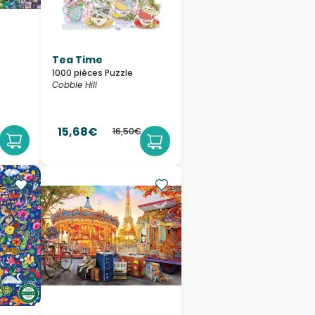
Tea Time
1000 pièces Puzzle
Cobble Hill
15,68€
16,50€