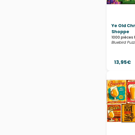
Steve Crisp
Tatsiana Burgaud -
Agence Marie Bastille
The Macneil Studio
Tomljanovic Maja
Ye Old Ch
Van Haasteren Jan
Shoppe
Vincent Guerre
Wendy Edelson
1000 pièces 
Zozoville
Bluebird Puzz
13,95€