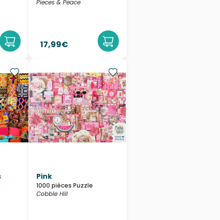
Pieces & Peace
17,99€
s
Pink
1000 pièces Puzzle
Cobble Hill