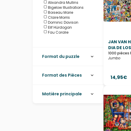
Alixandra Mullins
Bigelow Illustrations
Boiseau Marie
Claire Morris
Dominic Davison
Elif Hürdogan
Fau Coralie
Galchutt David
JAN VAN H
Hebe Studio
Heln.illustration
DIA DE LOS.
Joelle McIntyre
1000 pièces 
Format du puzzle
Kilo Blimp
Jumbo
Lauren Lowen
Marchetti Ciro
Nidhi Kachhadiya
Format des Pièces
14,95€
Nihal Çifter
Olivia Gibbs
Özgür Gücüyener
Putland Millie
Matière principale
Rafael Trujillo
Romero Britto
Ruyer François
Sabina Fenn
Sandrine Fourrier
Sarah Reyes
Simply, Katy