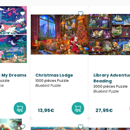
 - My Dreams
Christmas Lodge
Library Adventur
Puzzle
1000 pièces Puzzle
Reading
ce
Bluebird Puzzle
3000 pièces Puzzle
Bluebird Puzzle
13,95€
27,95€