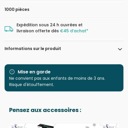
1000 pièces
Expédition sous 24 h ouvrées et
livraison offerte dès
€45 d’achat*
Informations sur le produit
Marque
Cobble Hill
Mise en garde
Catégorie
Ne convient pas aux enfants de moins de 3 ans.
Puzzles - Déco et Objets
Risque d'étouffement.
Age
Puzzle pour Adultes (500 à
48.000 pièces)
Pensez aux accessoires :
Provenance
Puzzles fabriqués en France
EAN
625012401166