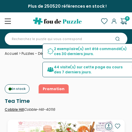
Plus de 250520 références en stock !
0
2 exemplaire(s) ont été commandé(s)
Accueil
>
Puzzles - Déco et Objets
>
Tea Time
ces 30 derniers jours.
44 visite(s) sur cette page au cours
des 7 derniers jours.
En stock
Promotion
Tea Time
Cobble-Hill-40116
Cobble Hill