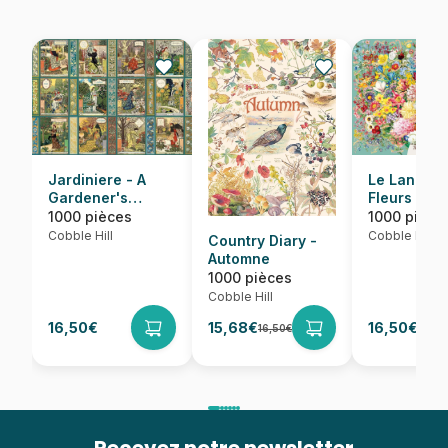
Jardiniere - A
Le Langag
Gardener's
Fleurs
Calendar
1000 pièces
1000 pièce
Cobble Hill
Cobble Hill
Country Diary -
Automne
1000 pièces
Cobble Hill
16,50€
15,68€
16,50€
16,50€