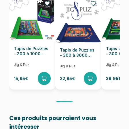
Nombre de pièces
1000 pièces
Dimensions
68 x 49 cm
Tapis de Puzzles
Tapis de P
Tapis de Puzzles
- 300 à 1000
- 300 à 6
- 300 à 3000
pièces
pièces
Pièces
Jig & Puz
Jig & Puz
Jig & Puz
15,95€
22,95€
39,95€
Ces produits pourraient vous
intéresser