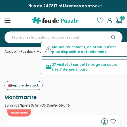
Plus de 247817 références en stock !
0
Malheureusement, ce produit n'est
Accueil
>
Puzzles - Monuments
>
Montmartre
plus disponible actuellement.
27 visite(s) sur cette page au cours
des 7 derniers jours.
Rupture de stock
Montmartre
Schmidt-Spiele-58645
Schmidt Spiele
Nouveauté