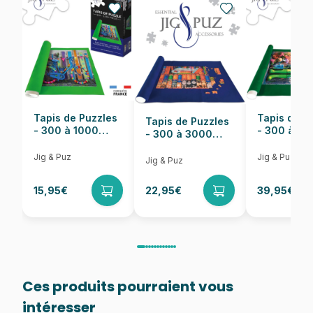
Nombre de pièces
1000 pièces
Dimensions
69 x 49 cm
Tapis de Puzzles
Tapis de P
Tapis de Puzzles
- 300 à 1000
- 300 à 6
- 300 à 3000
pièces
pièces
Pièces
Jig & Puz
Jig & Puz
Jig & Puz
15,95€
22,95€
39,95€
Ces produits pourraient vous
intéresser