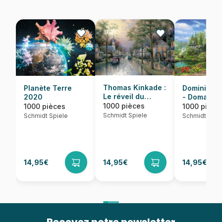
Thomas Kinkade :
Dominic Da
Planète Terre
Le réveil du
- Domaine
2020
village
idyllique
1000 pièces
1000 pièce
1000 pièces
Schmidt Spiele
Schmidt Spie
Schmidt Spiele
14,95€
14,95€
14,95€