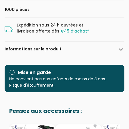
1000 pièces
Expédition sous 24 h ouvrées et
livraison offerte dès
€45 d’achat*
Informations sur le produit
Marque
Schmidt Spiele
Mise en garde
Catégorie
Ne convient pas aux enfants de moins de 3 ans.
Puzzles - Monuments
Risque d'étouffement.
Age
Puzzle pour Adultes (500 à
48.000 pièces)
Pensez aux accessoires :
Provenance
Puzzles fabriqués en France
EAN
4001504586454