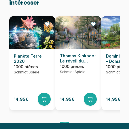
intéresser
Thomas Kinkade :
Dominic Da
Planète Terre
Le réveil du
- Domaine
2020
village
idyllique
1000 pièces
1000 pièce
1000 pièces
Schmidt Spiele
Schmidt Spie
Schmidt Spiele
14,95€
14,95€
14,95€