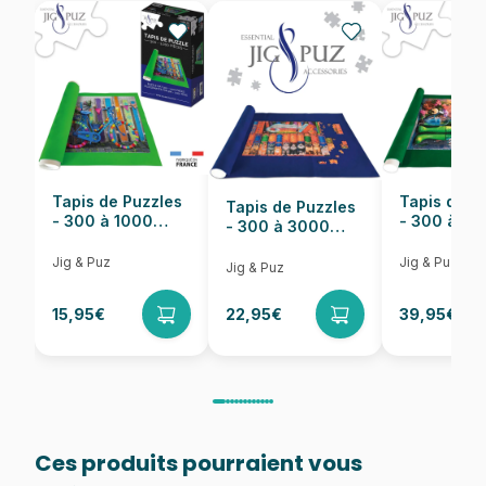
EAN
4001504580346
Nombre de pièces
1000 pièces
Dimensions
69 x 49 cm
Tapis de Puzzles
Tapis de P
Tapis de Puzzles
- 300 à 1000
- 300 à 6
- 300 à 3000
pièces
pièces
Pièces
Jig & Puz
Jig & Puz
Jig & Puz
15,95€
22,95€
39,95€
Ces produits pourraient vous