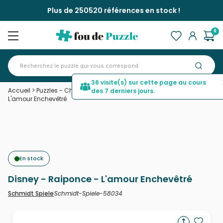
Plus de 250520 références en stock !
0
36 visite(s) sur cette page au cours
Accueil
>
Puzzles - Châteaux et Palaces
>
Disney - Raiponce -
des 7 derniers jours.
L'amour Enchevêtré
En stock
Disney - Raiponce - L'amour Enchevêtré
Schmidt-Spiele-58034
Schmidt Spiele