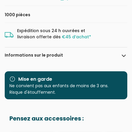
1000 pièces
Expédition sous 24 h ouvrées et
livraison offerte dès
€45 d’achat*
Informations sur le produit
Marque
Schmidt Spiele
Mise en garde
Catégorie
Ne convient pas aux enfants de moins de 3 ans.
Puzzles - Contes et
Légendes
Risque d'étouffement.
Age
Puzzle pour Adultes (500 à
48.000 pièces)
Pensez aux accessoires :
Provenance
Puzzles fabriqués en France