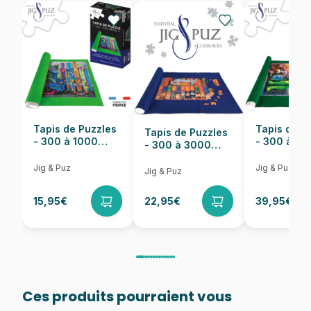
EAN
4001504594848
Nombre de pièces
1000 pièces
Dimensions
69 x 49 cm
Tapis de Puzzles
Tapis de P
Tapis de Puzzles
- 300 à 1000
- 300 à 6
- 300 à 3000
pièces
pièces
Pièces
Jig & Puz
Jig & Puz
Jig & Puz
15,95€
22,95€
39,95€
Ces produits pourraient vous