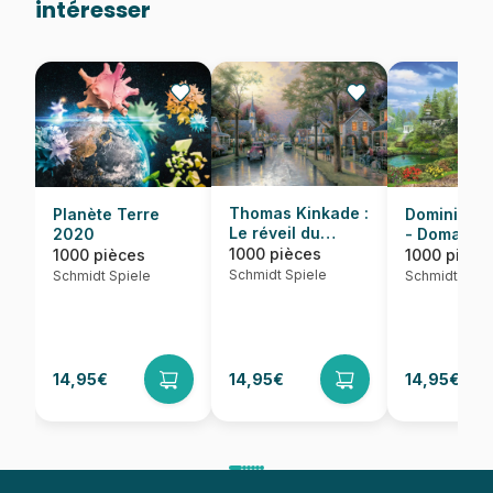
intéresser
Thomas Kinkade :
Dominic Da
Planète Terre
Le réveil du
- Domaine
2020
village
idyllique
1000 pièces
1000 pièce
1000 pièces
Schmidt Spiele
Schmidt Spie
Schmidt Spiele
14,95€
14,95€
14,95€