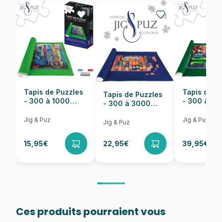
EAN
4001504572945
Nombre de pièces
1000 pièces
Dimensions
69 x 49 cm
Tapis de Puzzles
Tapis de P
Tapis de Puzzles
- 300 à 1000
- 300 à 6
- 300 à 3000
pièces
pièces
Pièces
Jig & Puz
Jig & Puz
Jig & Puz
15,95€
22,95€
39,95€
Ces produits pourraient vous