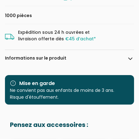
1000 pièces
Expédition sous 24 h ouvrées et
livraison offerte dès
€45 d’achat*
Informations sur le produit
Marque
Schmidt Spiele
Mise en garde
Catégorie
Ne convient pas aux enfants de moins de 3 ans.
Puzzles - Rétros et Nostalgie
Risque d'étouffement.
Age
Puzzle pour Adultes (500 à
48.000 pièces)
Pensez aux accessoires :
Provenance
Puzzles fabriqués en France