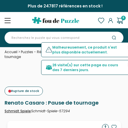
Plus de 247817 références en stock !
0
Malheureusement, ce produit n'est
Accueil
>
Puzzles - Rétros et Nostalgie
>
Renato Casaro : Pause de
plus disponible actuellement.
tournage
26 visite(s) sur cette page au cours
des 7 derniers jours.
Rupture de stock
Renato Casaro : Pause de tournage
Schmidt-Spiele-57294
Schmidt Spiele