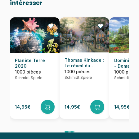
intéresser
Thomas Kinkade :
Dominic Da
Planète Terre
Le réveil du
- Domaine
2020
village
idyllique
1000 pièces
1000 pièce
1000 pièces
Schmidt Spiele
Schmidt Spie
Schmidt Spiele
14,95€
14,95€
14,95€