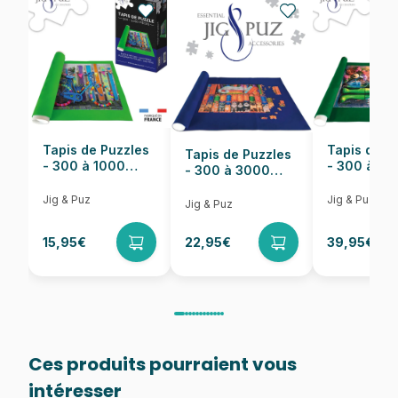
Nombre de pièces
1000 pièces
Dimensions
66 x 47 cm
Tapis de Puzzles
Tapis de P
Tapis de Puzzles
- 300 à 1000
- 300 à 6
- 300 à 3000
pièces
pièces
Pièces
Jig & Puz
Jig & Puz
Jig & Puz
15,95€
22,95€
39,95€
Ces produits pourraient vous
intéresser