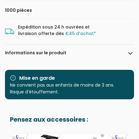
1000 pièces
Expédition sous 24 h ouvrées et
livraison offerte dès
€45 d’achat*
Informations sur le produit
Marque
Dino
Mise en garde
Catégorie
Ne convient pas aux enfants de moins de 3 ans.
Puzzles - Mers et Océans
Risque d'étouffement.
Age
Puzzle pour Adultes (500 à
48.000 pièces)
Pensez aux accessoires :
Provenance
Puzzles fabriqués en France
EAN
8590878541320