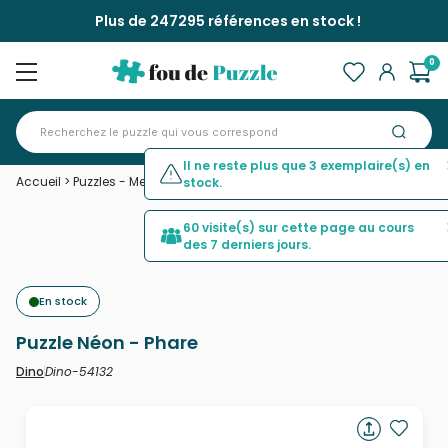
Plus de 247295 références en stock !
0
Il ne reste plus que 3 exemplaire(s) en
Accueil
>
Puzzles - Mers et Océans
>
Puzzle Néon - Phare
stock.
60 visite(s) sur cette page au cours
des 7 derniers jours.
En stock
Puzzle Néon - Phare
Dino-54132
Dino